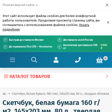
Полная версия сайта
Этот сайт использует файлы cookies для более комфортной
работы пользователя. Продолжая просмотр страниц сайта, вы
×
соглашаетесь с использованием файлов cookies.
Узнать
подробнее
Быстрая доставка по Москве
Доставка по всей России
Бесплатная доставка по СПб
5 000
До терминала ТК в СПб — бесплатно
от
₽
0
КАТАЛОГ ТОВАРОВ
буки
Скетчбук, белая бумага 160 г/м2, 145х203 мм, 80 л., твердая обложка,
Скетчбук, белая бумага 160 г/
м2, 145х203 мм, 80 л., твердая