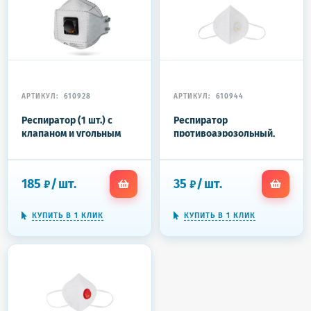
АРТИКУЛ:
610928
АРТИКУЛ:
610944
Респиратор (1 шт.) с
Респиратор
клапаном и угольным
противоаэрозольный,
фильтром, полумаска
средний класс защиты
фильтрующая,
FFP2 с клапаном KN-95
трехпанельный
185
/
шт.
35
/
шт.
₽
₽
складной,
индивидуальная
упаковка, FFP2, JM-9326
КУПИТЬ В 1 КЛИК
КУПИТЬ В 1 КЛИК