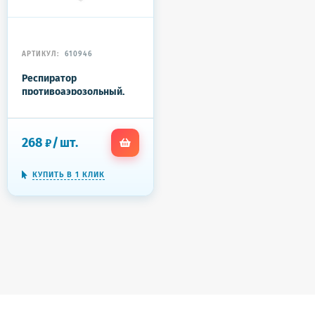
АРТИКУЛ:
610946
Респиратор
противоаэрозольный,
высокий класс защиты
FFP3, КОМПЛЕКТ 10 шт., с
клапаном KN-99
268
/
шт.
₽
КУПИТЬ В 1 КЛИК