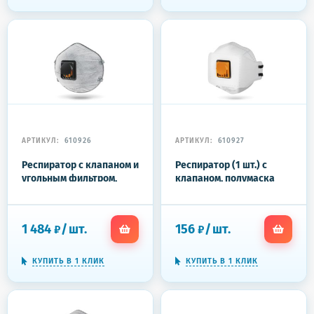
АРТИКУЛ:
610926
АРТИКУЛ:
610927
Респиратор с клапаном и
Респиратор (1 шт.) с
угольным фильтром,
клапаном, полумаска
КОМПЛЕКТ 10 шт.,
фильтрующая,
полумаска
трехпанельный
фильтрующая,
складной, FFP2,
1 484
/
шт.
156
/
шт.
₽
₽
формованный, FFP2, JM-
индивидуальная
8626
упаковка, JM-9322
КУПИТЬ В 1 КЛИК
КУПИТЬ В 1 КЛИК