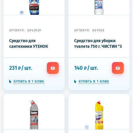
АРТИКУЛ:
G943929
АРТИКУЛ:
601960
Средство для
Средство для уборки
сантехники УТЕНОК
туалета 750 г, ЧИСТИН "3
Супер Сила Видимый
в 1", содержит активный
Эффект 500мл.
хлор, 2795
231
/
шт.
140
/
шт.
₽
₽
КУПИТЬ В 1 КЛИК
КУПИТЬ В 1 КЛИК