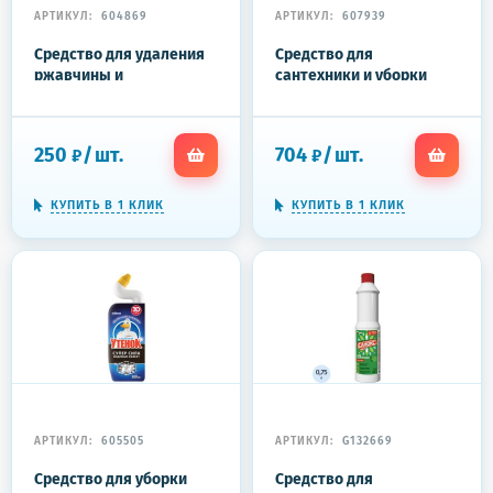
АРТИКУЛ:
604869
АРТИКУЛ:
607939
Средство для удаления
Средство для
ржавчины и
сантехники и уборки
известкового налета, 1,1
санитарных помещений
кг, САНОКС "Ультра",
5,3 кг, GRASS DOS GEL,
4303010017
дезинфицирующее,
250
/
шт.
704
/
шт.
₽
₽
концентрат, 125240
КУПИТЬ В 1 КЛИК
КУПИТЬ В 1 КЛИК
АРТИКУЛ:
605505
АРТИКУЛ:
G132669
Средство для уборки
Средство для