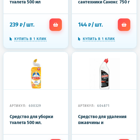
туалета 500 мл
сантехники Санокс 750 г
ТУАЛЕТНЫЙ УТЕНОК
Супер Сила "Видимый
Эффект", 696888
239
/
шт.
144
/
шт.
₽
₽
КУПИТЬ В 1 КЛИК
КУПИТЬ В 1 КЛИК
АРТИКУЛ:
600329
АРТИКУЛ:
604871
Средство для уборки
Средство для удаления
туалета 500 мл,
ржавчины и
ТУАЛЕТНЫЙ УТЕНОК
известкового налета 750
"Цитрусовый"
г, САНОКС "Ультра белый