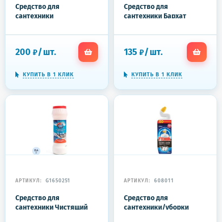
Средство для
Средство для
сантехники
сантехники Бархат
Санокс УЛЬТРА 750 г
чистящее средство с
щавелевой кислотой
750гр
200
/
шт.
135
/
шт.
₽
₽
КУПИТЬ В 1 КЛИК
КУПИТЬ В 1 КЛИК
АРТИКУЛ:
G1650251
АРТИКУЛ:
608011
Средство для
Средство для
сантехники Чистящий
сантехники/уборки
порошок Хлор-эффект
туалета 900 мл,