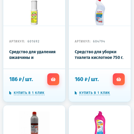
АРТИКУЛ:
601692
АРТИКУЛ:
604794
Средство для удаления
Средство для уборки
ржавчины и
туалета кислотное 750 г,
известкового налета,
LAIMA PROFESSIONAL
750 г, САНОКС гель
"Морской бриз-WC Гель",
утенок, 604794
186
/
шт.
160
/
шт.
₽
₽
КУПИТЬ В 1 КЛИК
КУПИТЬ В 1 КЛИК