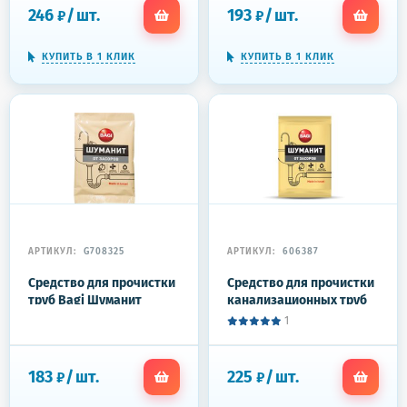
WC", гель, 4303010026
246
/
шт.
193
/
шт.
₽
₽
КУПИТЬ В 1 КЛИК
КУПИТЬ В 1 КЛИК
АРТИКУЛ:
G708325
АРТИКУЛ:
606387
Средство для прочистки
Средство для прочистки
труб Bagi Шуманит
канализационных труб
гранулы 70 г
70 г BAGI ШУМАНИТ, для
1
всех типов труб, H-
208900-0
183
/
шт.
225
/
шт.
₽
₽