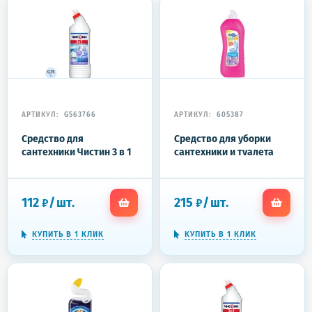
АРТИКУЛ:
G563766
АРТИКУЛ:
605387
Средство для
Средство для уборки
сантехники Чистин 3 в 1
сантехники и туалета
0.75 кг
850 мл, АДРИЛАН
"Цветочный",
4607005520012
112
/
шт.
215
/
шт.
₽
₽
КУПИТЬ В 1 КЛИК
КУПИТЬ В 1 КЛИК