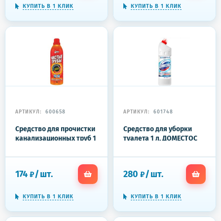
КУПИТЬ В 1 КЛИК
КУПИТЬ В 1 КЛИК
АРТИКУЛ:
600658
АРТИКУЛ:
601748
Средство для прочистки
Средство для уборки
канализационных труб 1
туалета 1 л, ДОМЕСТОС
л ЧИСТЫЕ ТРУБЫ (ТИП
"Эксперт сила 7", "Ультра
КРОТ)
Белый"
174
/
шт.
280
/
шт.
₽
₽
КУПИТЬ В 1 КЛИК
КУПИТЬ В 1 КЛИК