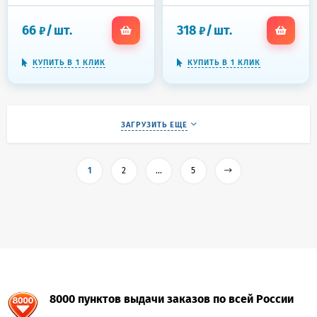
Морской 400г. 2455
ТУАЛЕТНЫЙ УТЕНОК
Супер Сила "Видимый
66
/
шт.
318
/
шт.
₽
₽
Эффект", 696894
КУПИТЬ В 1 КЛИК
КУПИТЬ В 1 КЛИК
ЗАГРУЗИТЬ ЕЩЕ
1
2
...
5
8000 пунктов выдачи заказов по всей России