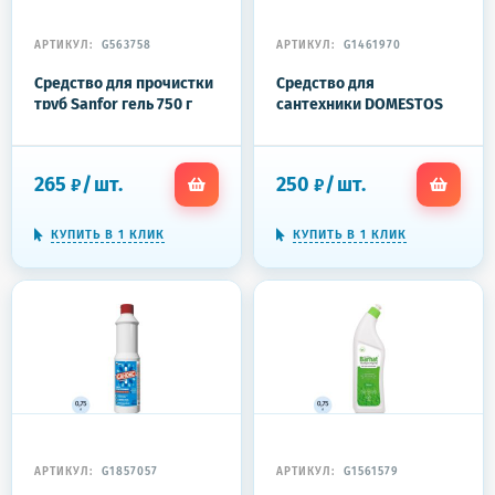
АРТИКУЛ:
G563758
АРТИКУЛ:
G1461970
Средство для прочистки
Средство для
труб Sanfor гель 750 г
сантехники DOMESTOS
универсальное
Лимонная свежесть 1л
265
/
шт.
250
/
шт.
₽
₽
КУПИТЬ В 1 КЛИК
КУПИТЬ В 1 КЛИК
АРТИКУЛ:
G1857057
АРТИКУЛ:
G1561579