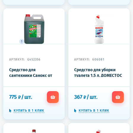
АРТИКУЛ:
G452356
АРТИКУЛ:
606081
Средство для
Средство для уборки
сантехники Санокс от
туалета 1,5 л, ДОМЕСТОС
ржавчины, 5л
"Эксперт сила 7", "Ультра
Белый", 67683236
775
/
шт.
367
/
шт.
₽
₽
КУПИТЬ В 1 КЛИК
КУПИТЬ В 1 КЛИК