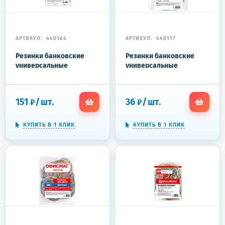
АРТИКУЛ:
440164
АРТИКУЛ:
440117
Резинки банковские
Резинки банковские
универсальные
универсальные
диаметром 40 мм,
диаметром 60 мм, STAFF
BRAUBERG 250 г,
50 г, цветные,
цветные, натуральный
натуральный каучук,
151
/
шт.
36
/
шт.
₽
₽
каучук, 440164
440117
КУПИТЬ В 1 КЛИК
КУПИТЬ В 1 КЛИК