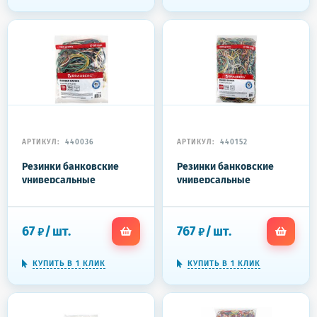
АРТИКУЛ:
440036
АРТИКУЛ:
440152
Резинки банковские
Резинки банковские
универсальные
универсальные
диаметром 60 мм,
диаметром 80 мм,
BRAUBERG 100 г,
BRAUBERG 1000 г,
цветные, натуральный
цветные, натуральный
67
/
шт.
767
/
шт.
₽
₽
каучук, 440036
каучук, 440152
КУПИТЬ В 1 КЛИК
КУПИТЬ В 1 КЛИК