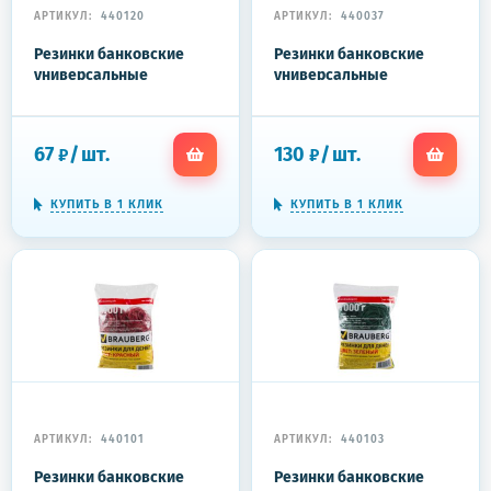
АРТИКУЛ:
440120
АРТИКУЛ:
440037
Резинки банковские
Резинки банковские
универсальные
универсальные
диаметром 60 мм,
диаметром 60 мм,
ОФИСМАГ 100 г, цветные,
BRAUBERG 200 г,
натуральный каучук,
цветные, натуральный
67
/
шт.
130
/
шт.
₽
₽
440120
каучук, 440037
КУПИТЬ В 1 КЛИК
КУПИТЬ В 1 КЛИК
АРТИКУЛ:
440101
АРТИКУЛ:
440103
Резинки банковские
Резинки банковские