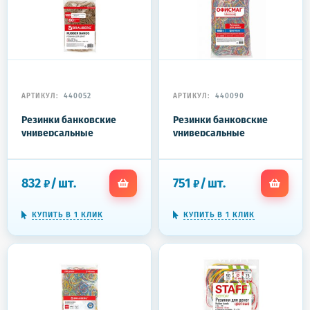
АРТИКУЛ:
440052
АРТИКУЛ:
440090
Резинки банковские
Резинки банковские
универсальные
универсальные
диаметром 60 мм,
диаметром 60 мм,
BRAUBERG 1000 г,
ОФИСМАГ 1000 г,
натуральный цвет,
цветные, натуральный
832
/
шт.
751
/
шт.
₽
₽
натуральный каучук,
каучук, 440090
440052
КУПИТЬ В 1 КЛИК
КУПИТЬ В 1 КЛИК