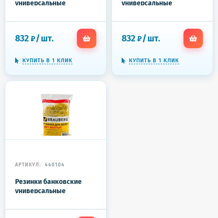
универсальные
универсальные
диаметром 60 мм,
диаметром 60 мм,
BRAUBERG 1000 г,
BRAUBERG 1000 г,
красные, натуральный
зеленые, натуральный
832
/
шт.
832
/
шт.
₽
₽
каучук, 440101
каучук, 440103
КУПИТЬ В 1 КЛИК
КУПИТЬ В 1 КЛИК
АРТИКУЛ:
440104
Резинки банковские
универсальные
диаметром 60 мм,
BRAUBERG 1000 г,