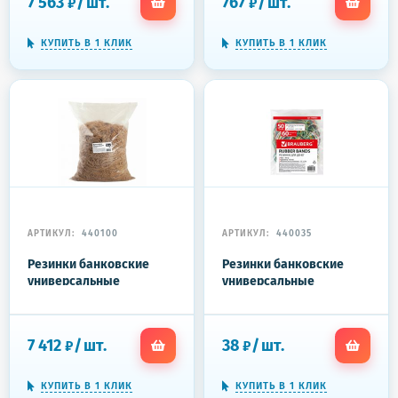
7 563
/
шт.
767
/
шт.
₽
₽
каучук, 440081
каучук, 440051
КУПИТЬ В 1 КЛИК
КУПИТЬ В 1 КЛИК
АРТИКУЛ:
440100
АРТИКУЛ:
440035
Резинки банковские
Резинки банковские
универсальные
универсальные
диаметром 60 мм,
диаметром 60 мм,
BRAUBERG 10 кг,
BRAUBERG 50 г, цветные,
натуральный цвет,
натуральный каучук,
7 412
/
шт.
38
/
шт.
₽
₽
натуральный каучук,
440035
440100
КУПИТЬ В 1 КЛИК
КУПИТЬ В 1 КЛИК