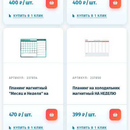
400
/
шт.
400
/
шт.
₽
₽
КУПИТЬ В 1 КЛИК
КУПИТЬ В 1 КЛИК
АРТИКУЛ:
237854
АРТИКУЛ:
237850
Планинг магнитный
Планинг на холодильник
"Месяц и Неделя" на
магнитный НА НЕДЕЛЮ
холодильник 42х30 см, с
42х30 см, с маркером и
маркером и салфеткой,
салфеткой, BRAUBERG,
BRAUBERG, 237854
237850
470
/
шт.
399
/
шт.
₽
₽
КУПИТЬ В 1 КЛИК
КУПИТЬ В 1 КЛИК