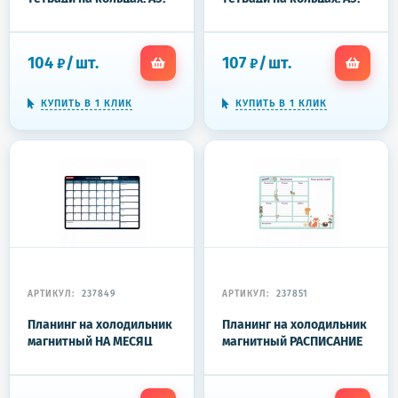
160 л., STAFF, "Белый",
120 л., BRAUBERG,
403261
"Белый", 403260
104
/
шт.
107
/
шт.
₽
₽
КУПИТЬ В 1 КЛИК
КУПИТЬ В 1 КЛИК
АРТИКУЛ:
237849
АРТИКУЛ:
237851
Планинг на холодильник
Планинг на холодильник
магнитный НА МЕСЯЦ
магнитный РАСПИСАНИЕ
42х30 см, с маркером и
42х30 см, с маркером и
салфеткой, BRAUBERG,
салфеткой, ЮНЛАНДИЯ,
237849
237851