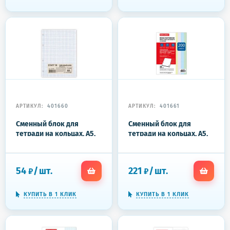
АРТИКУЛ:
401660
АРТИКУЛ:
401661
Сменный блок для
Сменный блок для
тетради на кольцах, А5,
тетради на кольцах, А5,
80 л., STAFF, "Белый",
200 л., BRAUBERG, 4 цвета
401660
по 50 листов, 401661
54
/
шт.
221
/
шт.
₽
₽
КУПИТЬ В 1 КЛИК
КУПИТЬ В 1 КЛИК