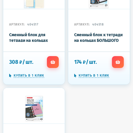
АРТИКУЛ:
404517
АРТИКУЛ:
404518
Сменный блок для
Сменный блок к тетради
тетради на кольцах
на кольцах БОЛЬШОГО
БОЛЬШОЙ ФОРМАТ А4
ФОРМАТА А4, 120 л.,
120 л., BRAUBERG,
BRAUBERG, Белый,
ПОВЫШЕННОЙ
404518
308
/
шт.
174
/
шт.
₽
₽
ПЛОТНОСТИ, кремовый,
404517
КУПИТЬ В 1 КЛИК
КУПИТЬ В 1 КЛИК