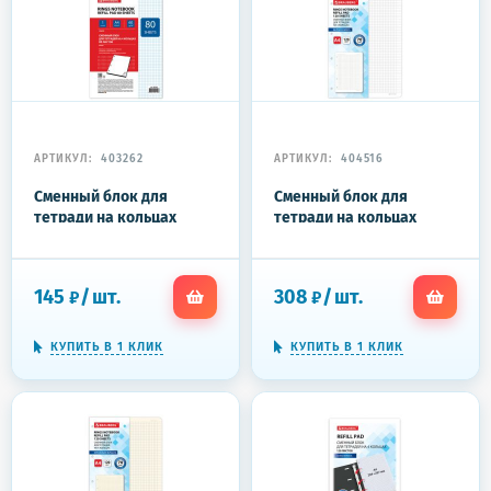
АРТИКУЛ:
403262
АРТИКУЛ:
404516
Сменный блок для
Сменный блок для
тетради на кольцах
тетради на кольцах
БОЛЬШОЙ А4, 80 л.,
БОЛЬШОЙ ФОРМАТ А4
BRAUBERG, "Белый",
120 л., BRAUBERG,
403262
ПОВЫШЕННОЙ
145
/
шт.
308
/
шт.
₽
₽
ПЛОТНОСТИ, белый,
404516
КУПИТЬ В 1 КЛИК
КУПИТЬ В 1 КЛИК