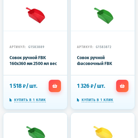
АРТИКУЛ:
G1583889
АРТИКУЛ:
G1583872
Совок ручной FBK
Совок ручной
160x360 мм 2500 мл вес
фасовочный FBK
max 1000 г красный
138х310мм (L1500мл/
15107-3
Р750г) зеленый 15106-5
1 518
/
шт.
1 326
/
шт.
₽
₽
КУПИТЬ В 1 КЛИК
КУПИТЬ В 1 КЛИК