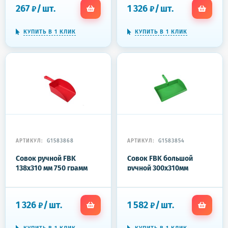
267
/
шт.
1 326
/
шт.
₽
₽
КУПИТЬ В 1 КЛИК
КУПИТЬ В 1 КЛИК
АРТИКУЛ:
G1583868
АРТИКУЛ:
G1583854
Совок ручной FBK
Совок FBK большой
138х310 мм 750 грамм
ручной 300x310мм
1500 мл пластик
зеленый 80301-5
красный 15106-3
1 326
/
шт.
1 582
/
шт.
₽
₽