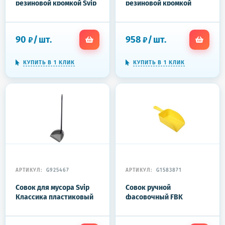
резиновой кромкой Svip
резиновой кромкой
Софтэль пластиковй
Vileda Professional
белый (ширина рабочей
пластиковый (ширина
части 21.5 см, цвет
рабочей части 22 см,
90
/
шт.
958
/
шт.
₽
₽
кромки в ассортименте)
длина ручки 80 см, арт.
производителя 146349)
КУПИТЬ В 1 КЛИК
КУПИТЬ В 1 КЛИК
АРТИКУЛ:
G925467
АРТИКУЛ:
G1583871
Совок для мусора Svip
Совок ручной
Классика пластиковый
фасовочный FBK
(ширина рабочей части
138х310мм (L1500мл/
24 см, длина ручки 80 см)
Р750г) желтый 15106-4