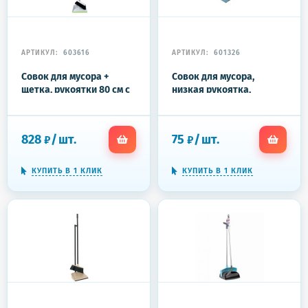
АРТИКУЛ:
603616
АРТИКУЛ:
601326
Совок для мусора +
Совок для мусора,
щетка, рукоятки 80 см с
низкая рукоятка,
резьбой, пластик,
пластик, серо-голубой,
зелено-белый,
ассорти, "ИДЕАЛ", эконом
"ЛЕНИВКА", ЛЮБАША,
IDEA, М 5190
828
/
шт.
75
/
шт.
₽
₽
603616
КУПИТЬ В 1 КЛИК
КУПИТЬ В 1 КЛИК