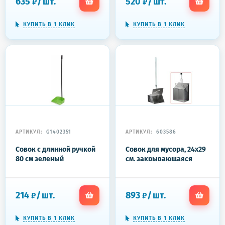
635
/
шт.
520
/
шт.
₽
₽
601472
КУПИТЬ В 1 КЛИК
КУПИТЬ В 1 КЛИК
АРТИКУЛ:
G1402351
АРТИКУЛ:
603586
Совок с длинной ручкой
Совок для мусора, 24х29
80 см зеленый
см, закрывающаяся
крышка, деревянная
рукоятка 75 см,
"ЛОВУШКА",
214
/
шт.
893
/
шт.
₽
₽
металлический
КУПИТЬ В 1 КЛИК
КУПИТЬ В 1 КЛИК