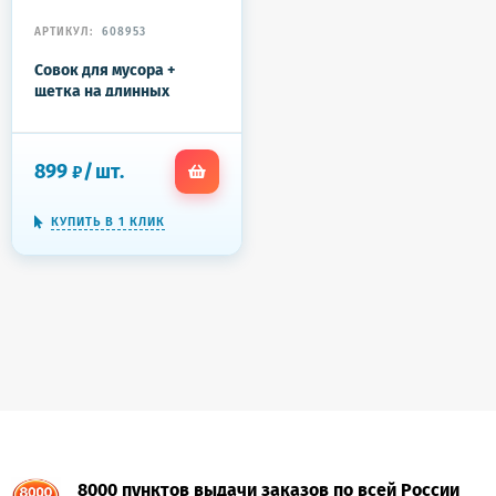
АРТИКУЛ:
608953
Совок для мусора +
щетка на длинных
рукоятках, 81 см, бело-
серый, разборный,
LAIMA, 608953
899
/
шт.
₽
КУПИТЬ В 1 КЛИК
8000 пунктов выдачи заказов по всей России