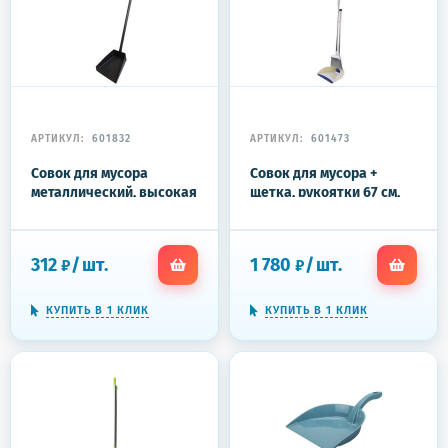
АРТИКУЛ:
601832
АРТИКУЛ:
601473
Совок для мусора
Совок для мусора +
металлический, высокая
щетка, рукоятки 67 см,
ручка, длина 100 см,
резиновая кромка,
порошковая окраска,
сбрасывание, сине-
цвет ассорти, 601832
белый, LAIMA, 601473
312
/
шт.
1 780
/
шт.
₽
₽
КУПИТЬ В 1 КЛИК
КУПИТЬ В 1 КЛИК