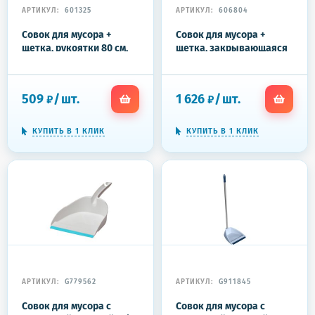
АРТИКУЛ:
601325
АРТИКУЛ:
606804
Совок для мусора +
Совок для мусора +
щетка, рукоятки 80 см,
щетка, закрывающаяся
пластик, "ЛЕНИВКА",
крышка, алюминиевая
IDEA, М5177, М 5177
рукоятка, высота
изделия 93 см, рукоятка
509
/
шт.
1 626
/
шт.
₽
₽
74 см, "ЛОВУШКА", LAIMA
HOME, 606804
КУПИТЬ В 1 КЛИК
КУПИТЬ В 1 КЛИК
АРТИКУЛ:
G779562
АРТИКУЛ:
G911845
Совок для мусора с
Совок для мусора с