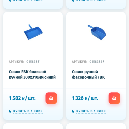
КУПИТЬ В 1 КЛИК
КУПИТЬ В 1 КЛИК
АРТИКУЛ:
G1583851
АРТИКУЛ:
G1583867
Совок FBK большой
Совок ручной
ручной 300x310мм синий
фасовочный FBK
80301-2
138х310мм (L1500мл/
Р750г) синий 15106-2
1 582
/
шт.
1 326
/
шт.
₽
₽
КУПИТЬ В 1 КЛИК
КУПИТЬ В 1 КЛИК