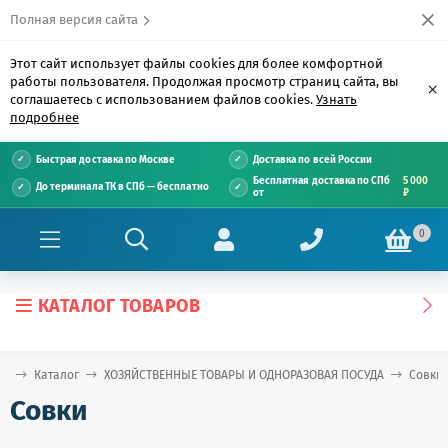
Полная версия сайта
Этот сайт использует файлы cookies для более комфортной
работы пользователя. Продолжая просмотр страниц сайта, вы
×
соглашаетесь с использованием файлов cookies.
Узнать
подробнее
Быстрая доставка по Москве
Доставка по всей России
Бесплатная доставка по СПб
5 000
До терминала ТК в СПб — бесплатно
от
₽
0
КАТАЛОГ ТОВАРОВ
ая
Каталог
ХОЗЯЙСТВЕННЫЕ ТОВАРЫ И ОДНОРАЗОВАЯ ПОСУДА
Совки
Совки