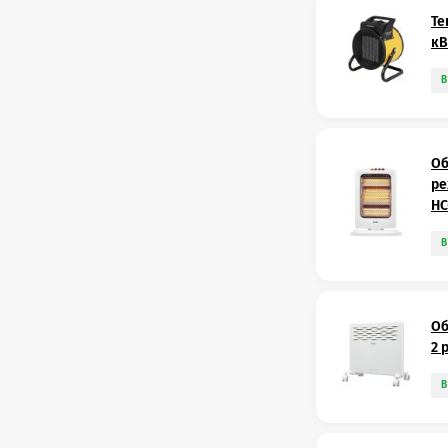
Те
кВ
В
Об
ре
НС
В
Об
2 
В