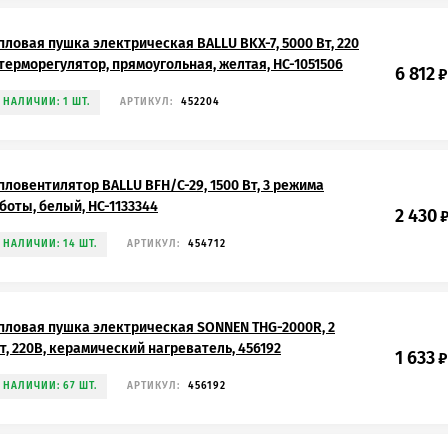
пловая пушка электрическая BALLU BKX-7, 5000 Вт, 220
 терморегулятор, прямоугольная, желтая, НС-1051506
6 812
₽
 НАЛИЧИИ: 1 ШТ.
АРТИКУЛ:
452204
пловентилятор BALLU BFH/С-29, 1500 Вт, 3 режима
боты, белый, НС-1133344
2 430
 НАЛИЧИИ: 14 ШТ.
АРТИКУЛ:
454712
пловая пушка электрическая SONNEN THG-2000R, 2
т, 220В, керамический нагреватель, 456192
1 633
₽
 НАЛИЧИИ: 67 ШТ.
АРТИКУЛ:
456192