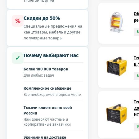
течение 14 дней
Об
Скидки до 50%
%
ре
Специальные предложения на
канцтовары, мебель и другие
В
популярные товары
Почему выбирают нас
✓
Те
В,
Более 100 000 товаров
Для любых задач
В
Комплексное снабжение
Всё необходимое в одном месте
Те
Тысячи клиентов по всей
22
России
НС
Нам доверяют частные и
корпоративные заказчики
В
Экономия на доставке