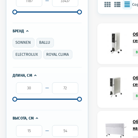
—
Со
БРЕНД
Об
се
SONNEN
BALLU
В
ELECTROLUX
ROYAL CLIMA
ДЛИНА, СМ
Об
се
—
В
ВЫСОТА, СМ
Об
на
—