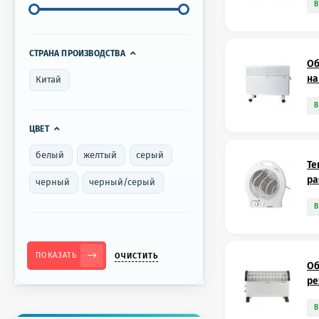
В
СТРАНА ПРОИЗВОДСТВА
Об
на
Китай
В
ЦВЕТ
белый
желтый
серый
Те
ра
черный
черный/серый
В
ПОКАЗАТЬ
ОЧИСТИТЬ
Об
ре
В