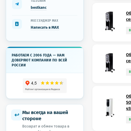
TELEGRAM
bestkanc
Об
се
МЕССЕНДЖЕР MAX
Написать в MAX
В
Об
РАБОТАЕМ С 2006 ГОДА — НАМ
ДОВЕРЯЮТ КОМПАНИИ ПО ВСЕЙ
се
РОССИИ
В
Об
SO
45
Мы всегда на вашей
↩
стороне
В
Возврат и обмен товара в