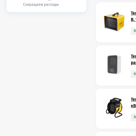
Сокращаем расходы
Те
B,
В
Те
ра
В
Те
кВ
В