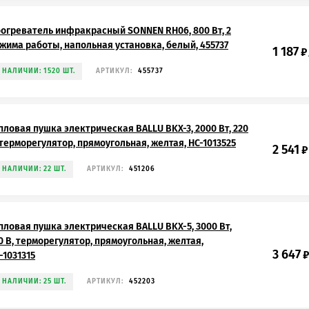
огреватель инфракрасный SONNEN RH06, 800 Вт, 2
жима работы, напольная установка, белый, 455737
1 187
₽
 НАЛИЧИИ: 1520 ШТ.
АРТИКУЛ:
455737
пловая пушка электрическая BALLU BKX-3, 2000 Вт, 220
 терморегулятор, прямоугольная, желтая, НС-1013525
2 541
₽
 НАЛИЧИИ: 22 ШТ.
АРТИКУЛ:
451206
пловая пушка электрическая BALLU BKX-5, 3000 Вт,
0 B, терморегулятор, прямоугольная, желтая,
3 647
-1031315
 НАЛИЧИИ: 25 ШТ.
АРТИКУЛ:
452203