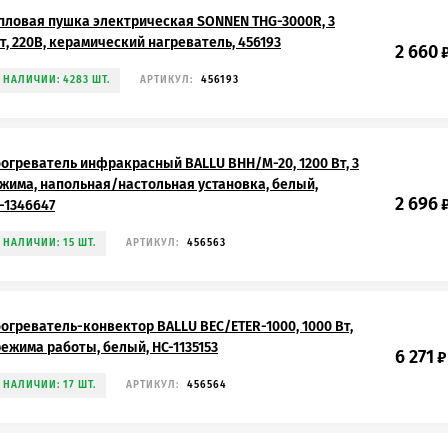
пловая пушка электрическая SONNEN THG-3000R, 3
т, 220В, керамический нагреватель, 456193
2 660
 НАЛИЧИИ: 4283 ШТ.
АРТИКУЛ:
456193
огреватель инфракрасный BALLU BHH/M-20, 1200 Вт, 3
жима, напольная/настольная установка, белый,
2 696
-1346647
 НАЛИЧИИ: 15 ШТ.
АРТИКУЛ:
456563
огреватель-конвектор BALLU BEC/ETER-1000, 1000 Вт,
режима работы, белый, НС-1135153
6 271
₽
 НАЛИЧИИ: 17 ШТ.
АРТИКУЛ:
456564