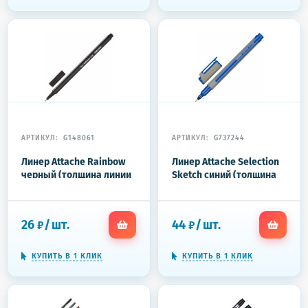
АРТИКУЛ:
G148061
АРТИКУЛ:
G737244
Линер Attache Rainbow
Линер Attache Selection
черный (толщина линии
Sketch синий (толщина
0.33 мм)
линии 0.5 мм)
26
/
шт.
44
/
шт.
₽
₽
КУПИТЬ В 1 КЛИК
КУПИТЬ В 1 КЛИК