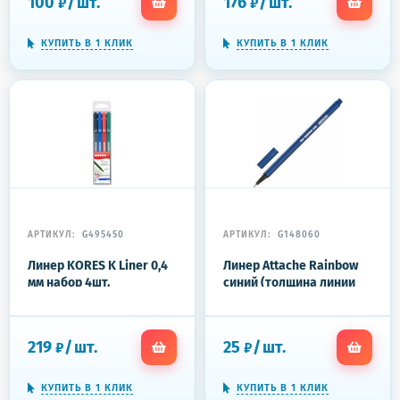
100
/
шт.
176
/
шт.
₽
₽
КУПИТЬ В 1 КЛИК
КУПИТЬ В 1 КЛИК
АРТИКУЛ:
G495450
АРТИКУЛ:
G148060
Линер KORES K Liner 0,4
Линер Attache Rainbow
мм набор 4шт.
синий (толщина линии
0.33 мм)
219
/
шт.
25
/
шт.
₽
₽
КУПИТЬ В 1 КЛИК
КУПИТЬ В 1 КЛИК