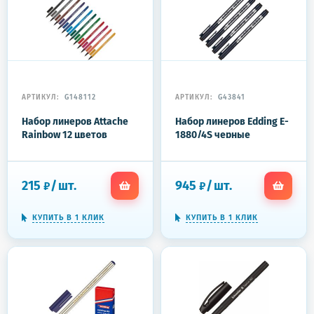
АРТИКУЛ:
G148112
АРТИКУЛ:
G43841
Набор линеров Attache
Набор линеров Edding E-
Rainbow 12 цветов
1880/4S черные
(толщина линии 0.33 мм)
(толщина линии
0.25,0.35,0.5,0.7 мм)
215
/
шт.
945
/
шт.
₽
₽
КУПИТЬ В 1 КЛИК
КУПИТЬ В 1 КЛИК