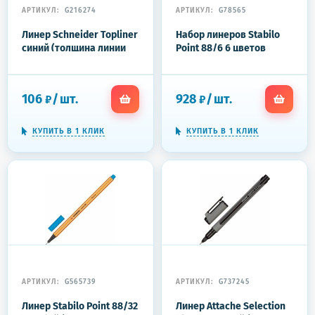
АРТИКУЛ:
G216274
АРТИКУЛ:
G78565
Линер Schneider Topliner
Набор линеров Stabilo
синий (толщина линии
Point 88/6 6 цветов
0.4 мм)
(толщина линии 0.4 мм)
106
/
шт.
928
/
шт.
₽
₽
КУПИТЬ В 1 КЛИК
КУПИТЬ В 1 КЛИК
АРТИКУЛ:
G565739
АРТИКУЛ:
G737245
Линер Stabilo Point 88/32
Линер Attache Selection