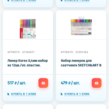
КУПИТЬ В 1 КЛИК
КУПИТЬ В 1 КЛИК
АРТИКУЛ:
G1356817
АРТИКУЛ:
G1501366
Линер Kores 0,4мм набор
Набор линеров для
из 12цв./уп, пластик,
скетчинга SKETCH&ART В
28112
ПВХ кармане 0.4 мм 24 цв
36-0013
517
/
шт.
479
/
шт.
₽
₽
КУПИТЬ В 1 КЛИК
КУПИТЬ В 1 КЛИК