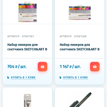
АРТИКУЛ:
G1501367
АРТИКУЛ:
G1501368
Набор линеров для
Набор линеров для
скетчинга SKETCH&ART В
скетчинга SKETCH&ART В
ПВХ кармане 0.4 мм 36 цв
ПВХ кармане 0.4 мм 60 цв
36-0014
36-0016
704
/
шт.
1 147
/
шт.
₽
₽
КУПИТЬ В 1 КЛИК
КУПИТЬ В 1 КЛИК