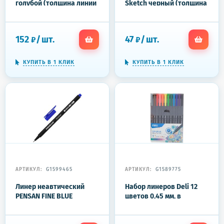
голубой (толщина линии
Sketch черный (толщина
0.4 мм)
линии 0.5 мм)
152
/
шт.
47
/
шт.
₽
₽
КУПИТЬ В 1 КЛИК
КУПИТЬ В 1 КЛИК
АРТИКУЛ:
G1599465
АРТИКУЛ:
G1589775
Линер неавтический
Набор линеров Deli 12
PENSAN FINE BLUE
цветов 0,45 мм, в
6500/10
пластиковой упаковке