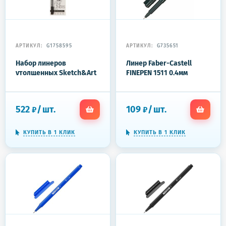
АРТИКУЛ:
G1758595
АРТИКУЛ:
G735651
Набор линеров
Линер Faber-Castell
утолщенных Sketch&Art
FINEPEN 1511 0,4мм
черного цвета, 4 шт. 36-
черный 151199
0032
522
/
шт.
109
/
шт.
₽
₽
КУПИТЬ В 1 КЛИК
КУПИТЬ В 1 КЛИК