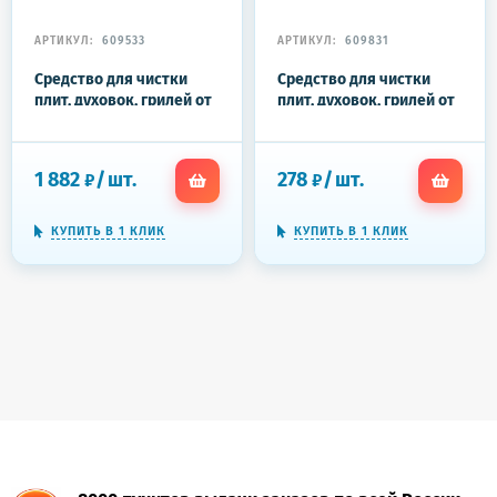
АРТИКУЛ:
609533
АРТИКУЛ:
609831
Средство для чистки
Средство для чистки
плит, духовок, грилей от
плит, духовок, грилей от
жира и нагара, 5 л, PRO-
жира и нагара 500 мл,
BRITE AMOL, концентрат,
СИФ Антижир "Цитрус"
298-5
1 882
/
шт.
278
/
шт.
₽
₽
КУПИТЬ В 1 КЛИК
КУПИТЬ В 1 КЛИК