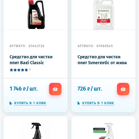
АРТИКУЛ:
G1643726
АРТИКУЛ:
G1960545
Средство для чистки
Средство для чистки
плит Bagi Classic
плит Synergetic от жира
ШУМАНИТ
и нагара
1
жироудалитель 3л
Биоразлагаемое, 5л
1 746
/
шт.
726
/
шт.
₽
₽
КУПИТЬ В 1 КЛИК
КУПИТЬ В 1 КЛИК