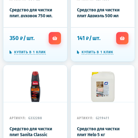
Средство для чистки
Средство для чистки
плит, духовок 750 мл,
плит Адриэль 500 мл
CILLIT BANG "Антижир +
Сияние", распылитель,
24203
350
/
шт.
141
/
шт.
₽
₽
КУПИТЬ В 1 КЛИК
КУПИТЬ В 1 КЛИК
АРТИКУЛ:
G332288
АРТИКУЛ:
G219411
Средство для чистки
Средство для чистки
плит Sanita Classic
плит Help 5 кг