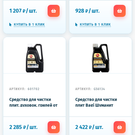
BRITE QUICK SUDS,
"Gold Professional",
концентрат, 78078, 044-5
300025
1 207
/
шт.
928
/
шт.
₽
₽
КУПИТЬ В 1 КЛИК
КУПИТЬ В 1 КЛИК
АРТИКУЛ:
601702
АРТИКУЛ:
G56134
Средство для чистки
Средство для чистки
плит, духовок, грилей от
плит Bagi Шуманит
жира/нагара 3 л, BAGI
Жироудалитель 3 л
ШУМАНИТ
2 285
/
шт.
2 422
/
шт.
₽
₽