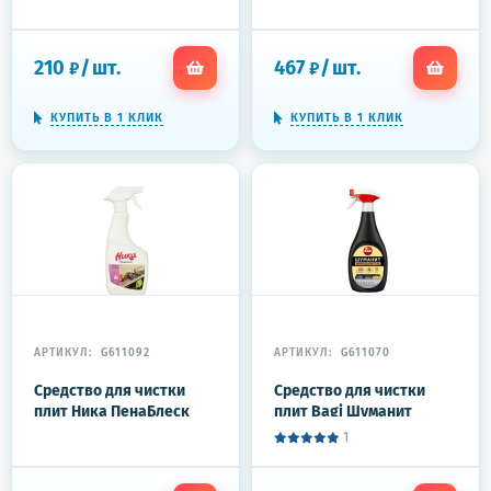
Антижир 500 г
210
/
шт.
467
/
шт.
₽
₽
КУПИТЬ В 1 КЛИК
КУПИТЬ В 1 КЛИК
АРТИКУЛ:
G611092
АРТИКУЛ:
G611070
Средство для чистки
Средство для чистки
плит Ника ПенаБлеск
плит Bagi Шуманит
500 г
Жироудалитель 400 мл
1