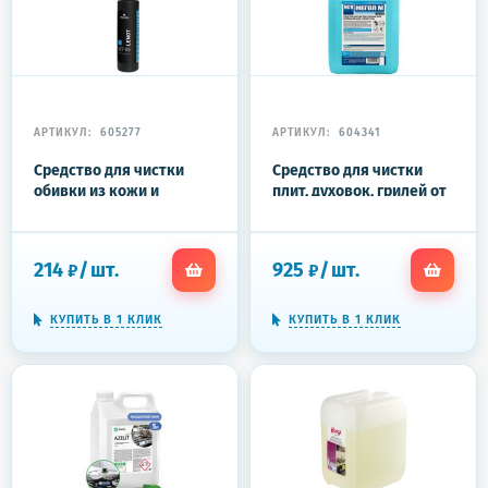
АРТИКУЛ:
605277
АРТИКУЛ:
604341
Средство для чистки
Средство для чистки
обивки из кожи и
плит, духовок, грилей от
синтетики 500 мл, PRO-
жира/нагара 5 л, МЕГОЛ
BRITE LENOT, щелочное,
М, гель
концентрат,
214
/
шт.
925
/
шт.
₽
₽
распылитель, 527-05
КУПИТЬ В 1 КЛИК
КУПИТЬ В 1 КЛИК