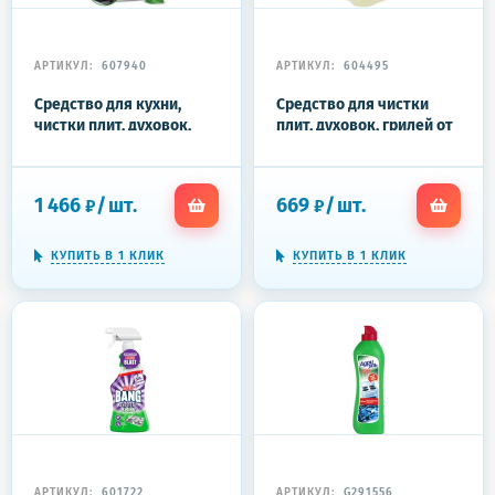
АРТИКУЛ:
607940
АРТИКУЛ:
604495
Средство для кухни,
Средство для чистки
чистки плит, духовок,
плит, духовок, грилей от
грилей от жира/нагара
жира/нагара, 5 кг, НИКА
5,6 кг GRASS AZELIT,
"Блеск", концентрат
125372
1 466
/
шт.
669
/
шт.
₽
₽
КУПИТЬ В 1 КЛИК
КУПИТЬ В 1 КЛИК
АРТИКУЛ:
601722
АРТИКУЛ:
G291556