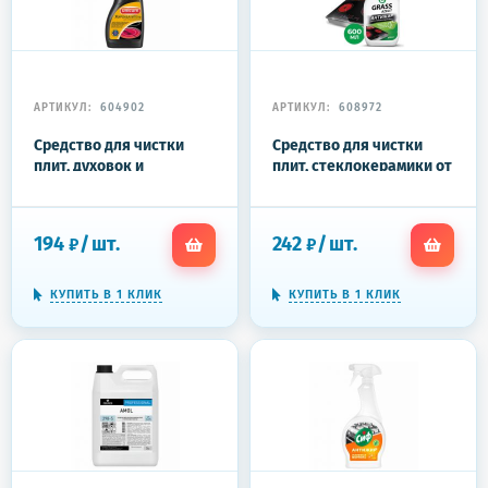
АРТИКУЛ:
604902
АРТИКУЛ:
608972
Средство для чистки
Средство для чистки
плит, духовок и
плит, стеклокерамики от
стеклокерамики 500 мл,
жира / нагара 600 мл,
UNICUM (Уникум), спрей,
GRASS AZELIT АНТИЖИР
300049
щелочное, распылитель,
194
/
шт.
242
/
шт.
₽
₽
125642
КУПИТЬ В 1 КЛИК
КУПИТЬ В 1 КЛИК