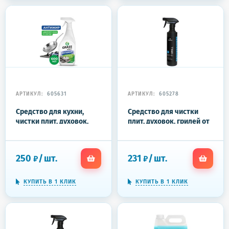
АРТИКУЛ:
605631
АРТИКУЛ:
605278
Средство для кухни,
Средство для чистки
чистки плит, духовок,
плит, духовок, грилей от
грилей от жира/нагара
жира/нагара 500 мл,
600 мл, GRASS AZELIT
PRO-BRITE GRILL,
АНТИЖИР, щелочное,
концентрат,
250
/
шт.
231
/
шт.
₽
₽
распылитель, 218600
распылитель, 032-05
КУПИТЬ В 1 КЛИК
КУПИТЬ В 1 КЛИК