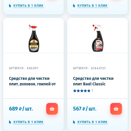
КУПИТЬ В 1 КЛИК
КУПИТЬ В 1 КЛИК
АРТИКУЛ:
606391
АРТИКУЛ:
G1643721
Средство для чистки
Средство для чистки
плит, духовок, грилей от
плит Bagi Classic
жира/нагара 400 мл BAGI
ШУМАНИТ
1
ШУМАНИТ, распылитель,
жироудалитель 400мл
K-208559-N
689
/
шт.
567
/
шт.
₽
₽
КУПИТЬ В 1 КЛИК
КУПИТЬ В 1 КЛИК