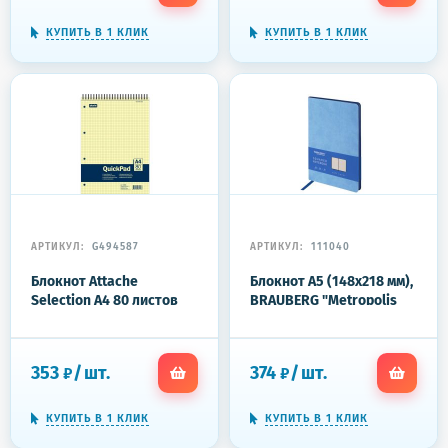
КУПИТЬ В 1 КЛИК
КУПИТЬ В 1 КЛИК
АРТИКУЛ:
G494587
АРТИКУЛ:
111040
Блокнот Attache
Блокнот А5 (148x218 мм),
Selection А4 80 листов
BRAUBERG "Metropolis
желтый в клетку на
Mix", под кожу, 80 л.,
спирали (305х205 мм)
клетка, голубой, 111040
353
/
шт.
374
/
шт.
₽
₽
КУПИТЬ В 1 КЛИК
КУПИТЬ В 1 КЛИК