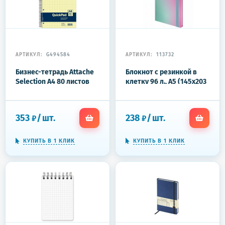
АРТИКУЛ:
G494584
АРТИКУЛ:
113732
Бизнес-тетрадь Attache
Блокнот с резинкой в
Selection А4 80 листов
клетку 96 л., А5 (145х203
желтая в клетку на
мм), твердая обложка с
спирали (220х298 мм)
фольгой, BRAUBERG,
"Градиент", 113732
353
/
шт.
238
/
шт.
₽
₽
КУПИТЬ В 1 КЛИК
КУПИТЬ В 1 КЛИК