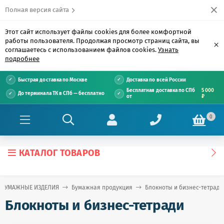
Полная версия сайта
Этот сайт использует файлы cookies для более комфортной
работы пользователя. Продолжая просмотр страниц сайта, вы
×
соглашаетесь с использованием файлов cookies.
Узнать
подробнее
Быстрая доставка по Москве
Доставка по всей России
Бесплатная доставка по СПб
5 000
До терминала ТК в СПб — бесплатно
от
₽
0
КАТАЛОГ ТОВАРОВ
И БУМАЖНЫЕ ИЗДЕЛИЯ
Бумажная продукция
Блокноты и бизнес-тетради
Блокноты и бизнес-тетради