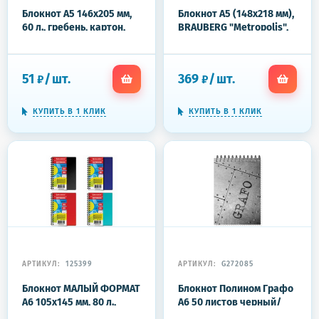
Блокнот А5 146х205 мм,
Блокнот А5 (148x218 мм),
60 л., гребень, картон,
BRAUBERG "Metropolis",
жесткая подложка,
балакрон, 80 л., резинка,
клетка, BRAUBERG,
клетка, черный, 111585
"Классика", 129812
51
/
шт.
369
/
шт.
₽
₽
КУПИТЬ В 1 КЛИК
КУПИТЬ В 1 КЛИК
АРТИКУЛ:
125399
АРТИКУЛ:
G272085
Блокнот МАЛЫЙ ФОРМАТ
Блокнот Полином Графо
А6 105х145 мм, 80 л.,
А6 50 листов черный/
гребень, пластик,
белый в клетку на