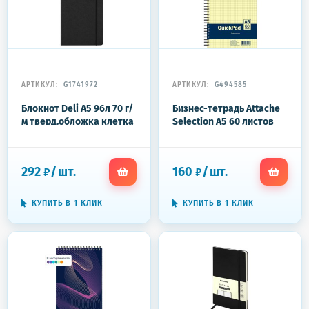
АРТИКУЛ:
G1741972
АРТИКУЛ:
G494585
Блокнот Deli А5 96л 70 г/
Бизнес-тетрадь Attache
м тверд.обложка клетка
Selection А5 60 листов
5x5мм черный, ПВХ
желтая в клетку на
EN112G
спирали (150х215 мм)
292
/
шт.
160
/
шт.
₽
₽
КУПИТЬ В 1 КЛИК
КУПИТЬ В 1 КЛИК