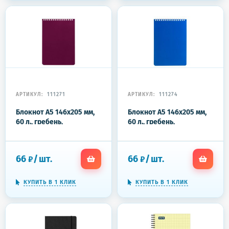
АРТИКУЛ:
111271
АРТИКУЛ:
111274
Блокнот А5 146х205 мм,
Блокнот А5 146х205 мм,
60 л., гребень,
60 л., гребень,
перфорация на отрыв,
перфорация на отрыв,
лакированный,
лакированный,
BRAUBERG, Бордовый,
BRAUBERG, Синий, 111274
66
/
шт.
66
/
шт.
₽
₽
111271
КУПИТЬ В 1 КЛИК
КУПИТЬ В 1 КЛИК