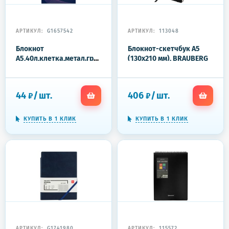
АРТИКУЛ:
G1657542
АРТИКУЛ:
113048
Блокнот
Блокнот-скетчбук А5
А5,40л,клетка,метал.гребень,цв.обложка,Forma,в
(130х210 мм), BRAUBERG
ассорт
ULTRA, балакрон, 80 г/м2,
96 л., без линовки,
черный, 113048
44
/
шт.
406
/
шт.
₽
₽
КУПИТЬ В 1 КЛИК
КУПИТЬ В 1 КЛИК
АРТИКУЛ:
G1741980
АРТИКУЛ:
115572