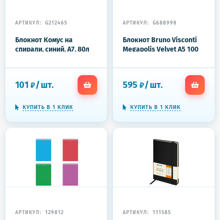
АРТИКУЛ:
G212465
АРТИКУЛ:
G688998
Блокнот Комус на
Блокнот Bruno Visconti
спирали, синий, А7, 80л
Megapolis Velvet A5 100
клетка
листов темно-синий в
клетку на сшивке с
фиксирующей резинкой
101
/
шт.
595
/
шт.
₽
₽
(144х212 мм)
КУПИТЬ В 1 КЛИК
КУПИТЬ В 1 КЛИК
АРТИКУЛ:
129812
АРТИКУЛ:
111585