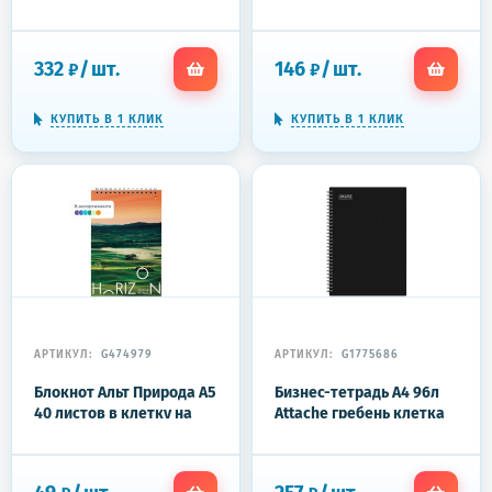
Attache Plastic, синий
STAFF, "Pastel", 114416
332
/
шт.
146
/
шт.
₽
₽
КУПИТЬ В 1 КЛИК
КУПИТЬ В 1 КЛИК
АРТИКУЛ:
G474979
АРТИКУЛ:
G1775686
Блокнот Альт Природа А5
Бизнес-тетрадь А4 96л
40 листов в клетку на
Attache гребень клетка
металлическом гребне
пластик черн с
(127х200 мм)
тиснением