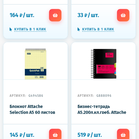
клетка, BRAUBERG,
спирали (101х145 мм)
"Офисный", 125399
164
/
шт.
33
/
шт.
₽
₽
КУПИТЬ В 1 КЛИК
КУПИТЬ В 1 КЛИК
АРТИКУЛ:
G494586
АРТИКУЛ:
G888096
Блокнот Attache
Бизнес-тетрадь
Selection А5 60 листов
А5,200л,кл,греб. Attache
желтый в клетку на
Selection Office book
спирали (145х307 мм)
черн металлик
145
/
шт.
519
/
шт.
₽
₽