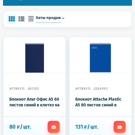
Хиты продаж
АРТИКУЛ:
G61355
АРТИКУЛ:
G204993
Блокнот Альт Офис A5 60
Блокнот Attache Plastic
листов синий в клетку на
А5 80 листов синий в
спирали (127х203 мм)
клетку на спирали
(150x210 мм)
80
/
шт.
131
/
шт.
₽
₽