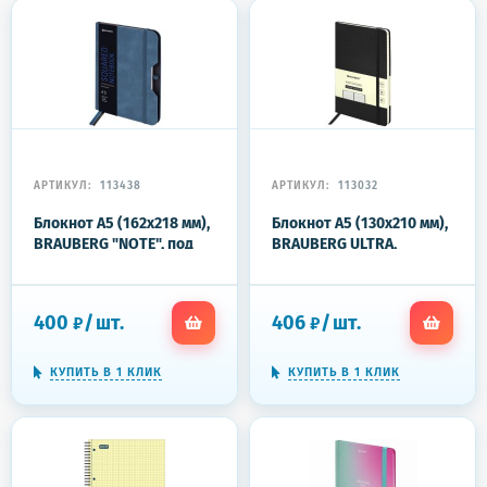
АРТИКУЛ:
113438
АРТИКУЛ:
113032
Блокнот А5 (162х218 мм),
Блокнот А5 (130х210 мм),
BRAUBERG "NOTE", под
BRAUBERG ULTRA,
кожу софт-тач, с
балакрон, 80 г/м2, 96 л.,
резинкой, 80 л., клетка,
клетка, черный, 113032
синий, 113438
400
/
шт.
406
/
шт.
₽
₽
КУПИТЬ В 1 КЛИК
КУПИТЬ В 1 КЛИК