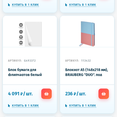
КУПИТЬ В 1 КЛИК
КУПИТЬ В 1 КЛИК
АРТИКУЛ:
G493372
АРТИКУЛ:
113432
Блок бумаги для
Блокнот А5 (148х218 мм),
флипчартов белый
BRAUBERG "DUO", под
67,5х98 50 лист. 5 бл/уп
кожу с резинкой, 80 л.,
80гр.
клетка, голубой/
розовый, 113432
4 091
/
шт.
236
/
шт.
₽
₽
КУПИТЬ В 1 КЛИК
КУПИТЬ В 1 КЛИК