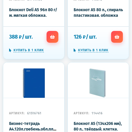
Блокнот Deli А5 96л 80 г/
Блокнот А5 80 л., спираль
м, мягкая обложка,
пластиковая, обложка
клетка 5x5 мм синий
пластик, клетка,
кожа EN130G
BRAUBERG "Metropolis",
ЧЕРНЫЙ, 115572
388
/
шт.
126
/
шт.
₽
₽
КУПИТЬ В 1 КЛИК
КУПИТЬ В 1 КЛИК
АРТИКУЛ:
G1516761
АРТИКУЛ:
114416
Бизнес-тетрадь
Блокнот А5 (134х206 мм),
А4,120л,гребень,обл.пластик,клетка,
80 л., твёрдый, клетка,