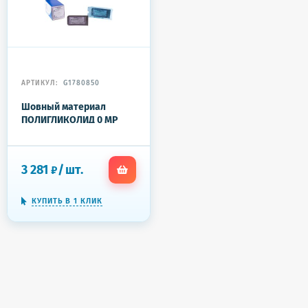
АРТИКУЛ:
G1780850
Шовный материал
ПОЛИГЛИКОЛИД 0 МР
3,5,с игл 4C-0,8x30 (2-
75)75см 20шт/у
3 281
/
шт.
₽
КУПИТЬ В 1 КЛИК