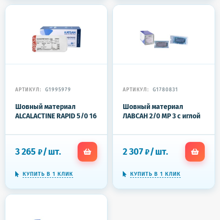
АРТИКУЛ:
G1995979
АРТИКУЛ:
G1780831
Шовный материал
Шовный материал
ALCALACTINE RAPID 5/0 16
ЛАВСАН 2/0 МР 3 с иглой
3/8 обр-реж. 45 уп/12 шт
4C-0,7x25 (1-75), 75см
20шт/у
3 265
/
шт.
2 307
/
шт.
₽
₽
КУПИТЬ В 1 КЛИК
КУПИТЬ В 1 КЛИК