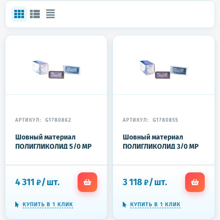
АРТИКУЛ:
G1780862
АРТИКУЛ:
G1780855
Шовный материал
Шовный материал
ПОЛИГЛИКОЛИД 5/0 МР
ПОЛИГЛИКОЛИД 3/0 МР
1,с игл 4С-0,4x16 (2-
2,с игл 4D-0,6x20 (2-
75)75см 20шт/у
75)75см 20шт/у РGA
4 311
/
шт.
3 118
/
шт.
₽
₽
КУПИТЬ В 1 КЛИК
КУПИТЬ В 1 КЛИК