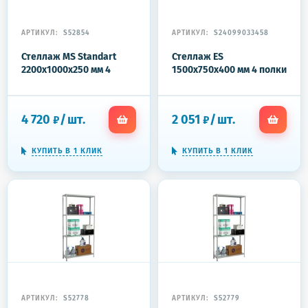
АРТИКУЛ:
S52854
АРТИКУЛ:
S24099033458
Стеллаж MS Standart
Стеллаж ES
2200x1000x250 мм 4
1500x750x400 мм 4 полки
полки
4 720
/
шт.
2 051
/
шт.
₽
₽
КУПИТЬ В 1 КЛИК
КУПИТЬ В 1 КЛИК
АРТИКУЛ:
S52778
АРТИКУЛ:
S52779