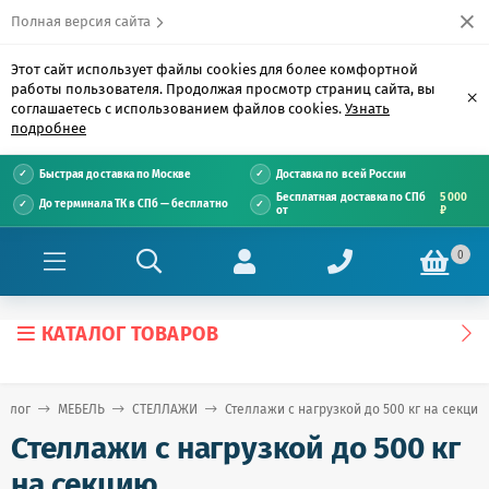
Полная версия сайта
Этот сайт использует файлы cookies для более комфортной
работы пользователя. Продолжая просмотр страниц сайта, вы
×
соглашаетесь с использованием файлов cookies.
Узнать
подробнее
Быстрая доставка по Москве
Доставка по всей России
Бесплатная доставка по СПб
5 000
До терминала ТК в СПб — бесплатно
от
₽
0
КАТАЛОГ ТОВАРОВ
талог
МЕБЕЛЬ
СТЕЛЛАЖИ
Стеллажи с нагрузкой до 500 кг на секцию
Стеллажи с нагрузкой до 500 кг
на секцию