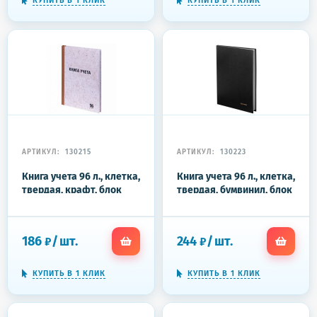
КУПИТЬ В 1 КЛИК
КУПИТЬ В 1 КЛИК
АРТИКУЛ:
130215
АРТИКУЛ:
130223
Книга учета 96 л., клетка,
Книга учета 96 л., клетка,
твердая, крафт, блок
твердая, бумвинил, блок
офсет, А4 200х290 мм,
офсет, А4 200х290 мм,
STAFF, 130215
BRAUBERG, черная,
130223
186
/
шт.
244
/
шт.
₽
₽
КУПИТЬ В 1 КЛИК
КУПИТЬ В 1 КЛИК