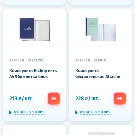
АРТИКУЛ:
G1941792
АРТИКУЛ:
G68070
Книга учета Выбор есть
Книга учета
А4 96л клетка блок
бухгалтерская Attache
типограф бумвинил
офсет А4 96 листов в
клетку на сшивке
(обложка - плотный
213
/
шт.
228
/
шт.
₽
₽
картон)
КУПИТЬ В 1 КЛИК
КУПИТЬ В 1 КЛИК