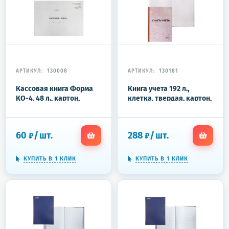
АРТИКУЛ:
130008
АРТИКУЛ:
130181
Кассовая книга Форма
Книга учета 192 л.,
КО-4, 48 л., картон,
клетка, твердая, картон,
типограф. блок,
типографский блок, А4
альбомная, А4 (290х200
200х290 мм, STAFF, 130181
мм), 130008
60
/
шт.
288
/
шт.
₽
₽
КУПИТЬ В 1 КЛИК
КУПИТЬ В 1 КЛИК