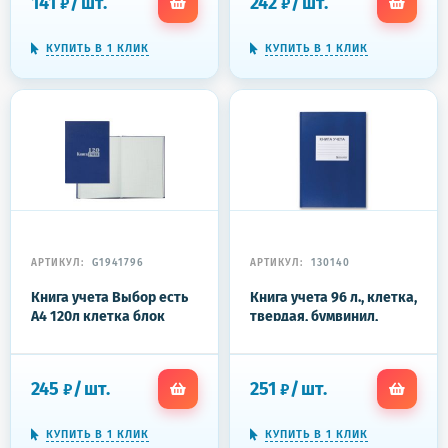
141
/
шт.
242
/
шт.
₽
₽
КУПИТЬ В 1 КЛИК
КУПИТЬ В 1 КЛИК
АРТИКУЛ:
G1941796
АРТИКУЛ:
130140
Книга учета Выбор есть
Книга учета 96 л., клетка,
А4 120л клетка блок
твердая, бумвинил,
типограф бумвинил
офсет, наклейка, А4
(200х290 мм), BRAUBERG,
синяя, 130140
245
/
шт.
251
/
шт.
₽
₽
КУПИТЬ В 1 КЛИК
КУПИТЬ В 1 КЛИК