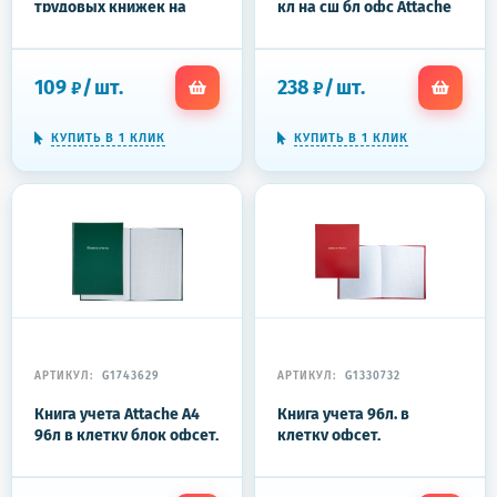
трудовых книжек на
кл на сш бл офс Attache
скрепке (48 листов)
Bright Сolours(обл-
кар)сир
109
/
шт.
238
/
шт.
₽
₽
КУПИТЬ В 1 КЛИК
КУПИТЬ В 1 КЛИК
АРТИКУЛ:
G1743629
АРТИКУЛ:
G1330732
Книга учета Attache А4
Книга учета 96л. в
96л в клетку блок офсет,
клетку офсет,
бумвинил зеленый
обл.бумвинил красный