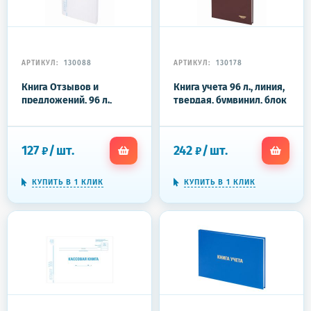
АРТИКУЛ:
130088
АРТИКУЛ:
130178
Книга Отзывов и
Книга учета 96 л., линия,
предложений, 96 л.,
твердая, бумвинил, блок
мелованный картон,
офсет, А4 200х290 мм,
блок офсет, А5 140х200
ОФИСМАГ, 130178
мм, STAFF, 130088
127
/
шт.
242
/
шт.
₽
₽
КУПИТЬ В 1 КЛИК
КУПИТЬ В 1 КЛИК