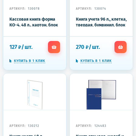
АРТИКУЛ:
130078
АРТИКУЛ:
130074
Кассовая книга форма
Книга учета 96 л., клетка,
КО-4, 48 л., картон, блок
твердая, бумвинил, блок
офсет, альбомная, А4
офсет, альбомная, А4
292х200 мм, STAFF, 130078
203х290 мм, BRAUBERG,
130074
127
/
шт.
270
/
шт.
₽
₽
КУПИТЬ В 1 КЛИК
КУПИТЬ В 1 КЛИК
АРТИКУЛ:
130212
АРТИКУЛ:
124483