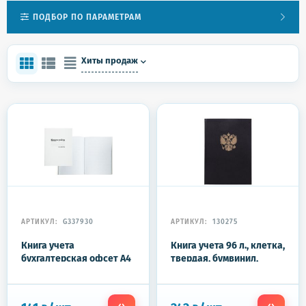
ПОДБОР ПО ПАРАМЕТРАМ
Хиты продаж
АРТИКУЛ:
G337930
АРТИКУЛ:
130275
Книга учета
Книга учета 96 л., клетка,
бухгалтерская офсет А4
твердая, бумвинил,
96 листов в клетку на
офсет, герб, А4 (200х290
скрепке (обложка -
мм), BRAUBERG, черная,
плотный картон)
130275