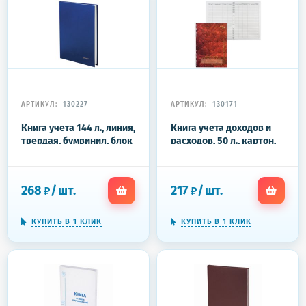
АРТИКУЛ:
130227
АРТИКУЛ:
130171
Книга учета 144 л., линия,
Книга учета доходов и
твердая, бумвинил, блок
расходов, 50 л., картон,
офсет, А4 200х290 мм,
на гребне, А4 (204х290
BRAUBERG, синий, 130227
мм), 13с21-50
268
/
шт.
217
/
шт.
₽
₽
КУПИТЬ В 1 КЛИК
КУПИТЬ В 1 КЛИК