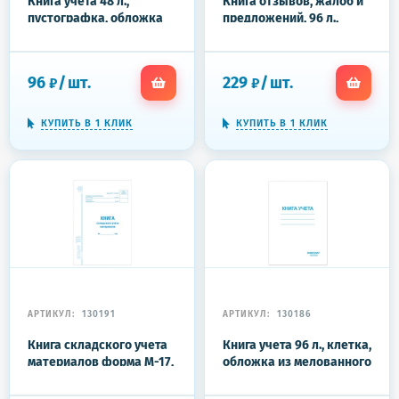
Книга учета 48 л.,
Книга отзывов, жалоб и
пустографка, обложка
предложений, 96 л.,
из мелованного картона,
бумвинил, фольга, А5
блок офсет, А4 200х290
(140х200 мм), Альт, 7-96-
мм, STAFF, 130212
945
96
/
шт.
229
/
шт.
₽
₽
КУПИТЬ В 1 КЛИК
КУПИТЬ В 1 КЛИК
АРТИКУЛ:
130191
АРТИКУЛ:
130186
Книга складского учета
Книга учета 96 л., клетка,
материалов форма М-17,
обложка из мелованного
48 л., картон, блок
картона, блок офсет, А4
офсет, А4 198х278 мм,
200х290 мм, ОФИСМАГ,