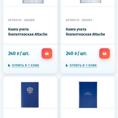
АРТИКУЛ:
G26586
АРТИКУЛ:
G26503
Книга учета
Книга учета
бухгалтерская Attache
бухгалтерская Attache
офсет А4 96 листов в
офсет А4 96 листов в
клетку на сшивке
линейку на сшивке
(обложка - бумвинил)
(обложка - бумвинил)
240
/
шт.
240
/
шт.
₽
₽
КУПИТЬ В 1 КЛИК
КУПИТЬ В 1 КЛИК