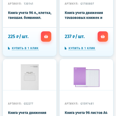
АРТИКУЛ:
130141
АРТИКУЛ:
G1780807
Книга учета 96 л., клетка,
Книга учета движения
твердая, бумвинил,
трудововых книжек и
офсет, герб, А4 (200х290
вклад.в них А4,блок
мм), BRAUBERG, синяя,
офсет 96л бумв
130141
225
/
шт.
237
/
шт.
₽
₽
КУПИТЬ В 1 КЛИК
КУПИТЬ В 1 КЛИК
АРТИКУЛ:
G52277
АРТИКУЛ:
G1597481
Книга учета движения
Книга учета 96 листов А4