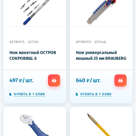
АРТИКУЛ:
237161
АРТИКУЛ:
237448
Нож макетный ОСТРОВ
Нож универсальный
СОКРОВИЩ, 6
мощный 25 мм BRAUBERG
разновидностей лезвий,
"Professional",
металл, пластиковый
металлический корпус,
футляр, 237161
237448
497
/
шт.
640
/
шт.
₽
₽
КУПИТЬ В 1 КЛИК
КУПИТЬ В 1 КЛИК