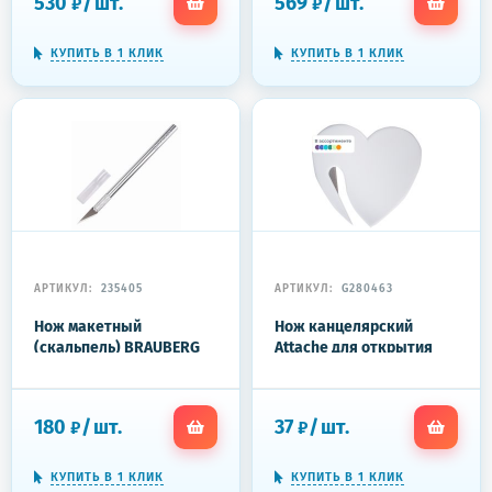
530
/
шт.
569
/
шт.
₽
₽
237160
КУПИТЬ В 1 КЛИК
КУПИТЬ В 1 КЛИК
АРТИКУЛ:
235405
АРТИКУЛ:
G280463
Нож макетный
Нож канцелярский
(скальпель) BRAUBERG
Attache для открытия
"Special", 6 лезвий в
конвертов (ширина
комплекте,
лезвия 5 мм)
металлический корпус,
180
/
шт.
37
/
шт.
₽
₽
блистер, 235405
КУПИТЬ В 1 КЛИК
КУПИТЬ В 1 КЛИК