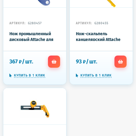
АРТИКУЛ:
G280457
АРТИКУЛ:
G280455
Нож промышленный
Нож-скальпель
дисковый Attache для
канцелярский Attache
вскрытия упаковки
Selection (ширина
(диаметр лезвия 28 мм)
лезвия 6 мм)
367
/
шт.
93
/
шт.
₽
₽
КУПИТЬ В 1 КЛИК
КУПИТЬ В 1 КЛИК