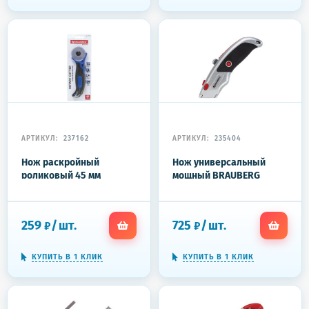
АРТИКУЛ:
237162
АРТИКУЛ:
235404
Нож раскройный
Нож универсальный
роликовый 45 мм
мощный BRAUBERG
BRAUBERG, круглое
"Professional", 6 лезвий в
лезвие, резиновые
комплекте, фиксатор,
вставки, 237162
металл, 235404
259
/
шт.
725
/
шт.
₽
₽
КУПИТЬ В 1 КЛИК
КУПИТЬ В 1 КЛИК