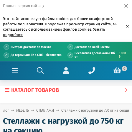
Полная версия сайта
Этот сайт использует файлы cookies для более комфортной
работы пользователя. Продолжая просмотр страниц сайта, вы
×
соглашаетесь с использованием файлов cookies.
Узнать
подробнее
Быстрая доставка по Москве
Доставка по всей России
Бесплатная доставка по СПб
5 000
До терминала ТК в СПб — бесплатно
от
₽
0
КАТАЛОГ ТОВАРОВ
талог
МЕБЕЛЬ
СТЕЛЛАЖИ
Стеллажи с нагрузкой до 750 кг на секцию
Стеллажи с нагрузкой до 750 кг
на секцию