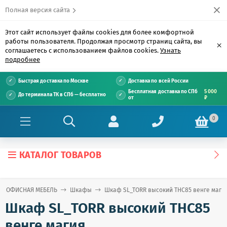
Полная версия сайта
Этот сайт использует файлы cookies для более комфортной
работы пользователя. Продолжая просмотр страниц сайта, вы
×
соглашаетесь с использованием файлов cookies.
Узнать
подробнее
Быстрая доставка по Москве
Доставка по всей России
Бесплатная доставка по СПб
5 000
До терминала ТК в СПб — бесплатно
от
₽
0
КАТАЛОГ ТОВАРОВ
ОФИСНАЯ МЕБЕЛЬ
Шкафы
Шкаф SL_TORR высокий TНС85 венге маги
Шкаф SL_TORR высокий TНС85
венге магия