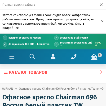
Полная версия сайта
Этот сайт использует файлы cookies для более комфортной
работы пользователя. Продолжая просмотр страниц сайта, вы
×
соглашаетесь с использованием файлов cookies.
Узнать
подробнее
Быстрая доставка по Москве
Доставка по всей России
Бесплатная доставка по СПб
5 000
До терминала ТК в СПб — бесплатно
от
₽
0
КАТАЛОГ ТОВАРОВ
 CHAIRMAN
Офисное кресло Chairman 696 Россия белый пластик TW голубо
Офисное кресло Chairman 696
Россия белый пластик TW