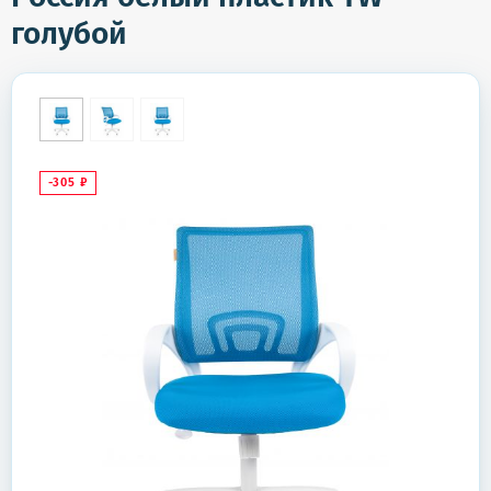
голубой
-305
₽