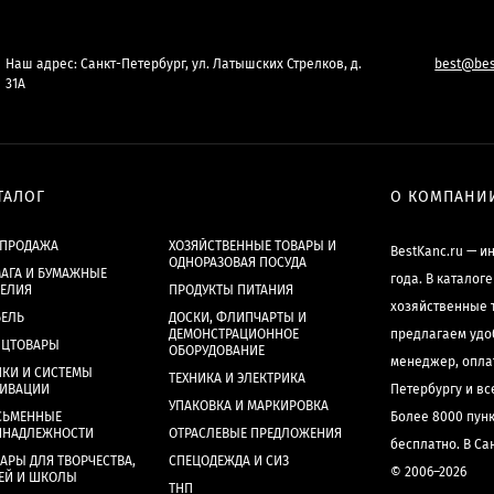
Наш адрес: Санкт-Петербург, ул. Латышских Стрелков, д.
best@bes
31А
ТАЛОГ
О КОМПАНИ
СПРОДАЖА
ХОЗЯЙСТВЕННЫЕ ТОВАРЫ И
BestKanc.ru — и
ОДНОРАЗОВАЯ ПОСУДА
АГА И БУМАЖНЫЕ
года. В каталог
ДЕЛИЯ
ПРОДУКТЫ ПИТАНИЯ
хозяйственные 
БЕЛЬ
ДОСКИ, ФЛИПЧАРТЫ И
ДЕМОНСТРАЦИОННОЕ
предлагаем удо
НЦТОВАРЫ
ОБОРУДОВАНИЕ
менеджер, опла
КИ И СИСТЕМЫ
ТЕХНИКА И ЭЛЕКТРИКА
ХИВАЦИИ
Петербургу и в
УПАКОВКА И МАРКИРОВКА
СЬМЕННЫЕ
Более 8000 пун
ИНАДЛЕЖНОСТИ
ОТРАСЛЕВЫЕ ПРЕДЛОЖЕНИЯ
бесплатно. В Са
АРЫ ДЛЯ ТВОРЧЕСТВА,
СПЕЦОДЕЖДА И СИЗ
© 2006–2026
ЕЙ И ШКОЛЫ
ТНП