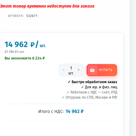
Этот товар временно недоступен для заказа
АРТИКУЛ:
532671
14 962
/
₽
шт.
21 186
₽
/
шт.
Вы экономите 6 224
₽
-
+
КУПИТЬ
шт.
✓ Быстро обработаем заказ
✓ Для юр. и физ. лиц
✓ Работаем с НДС — счёт, УПД
✓ Отгрузка по СПб, Москве и РФ
14 962
₽
Итого с НДС: