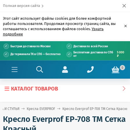
Полная версия сайта
Этот сайт использует файлы cookies для более комфортной
работы пользователя. Продолжая просмотр страниц сайта, вы
×
соглашаетесь с использованием файлов cookies.
Узнать
подробнее
Быстрая доставка по Москве
Доставка по всей России
Бесплатная доставка по СПб
5 000
До терминала ТК в СПб — бесплатно
от
₽
0
КАТАЛОГ ТОВАРОВ
ЛА И СТУЛЬЯ
Кресла EVERPROF
Кресло Everprof EP-708 TM Сетка Красны
Кресло Everprof EP-708 TM Сетка
Красный