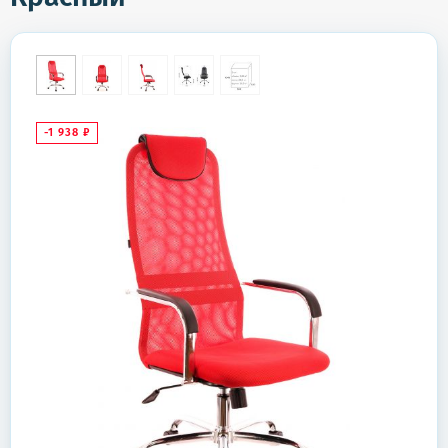
-1 938
₽