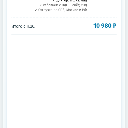
✓ Для юр. и физ. лиц
✓ Работаем с НДС — счёт, УПД
✓ Отгрузка по СПб, Москве и РФ
10 980
₽
Итого с НДС: