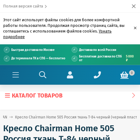
Полная версия сайта
Этот сайт использует файлы cookies для более комфортной
работы пользователя. Продолжая просмотр страниц сайта, вы
×
соглашаетесь с использованием файлов cookies.
Узнать
подробнее
Быстрая доставка по Москве
Доставка по всей России
Бесплатная доставка по СПб
5 000
До терминала ТК в СПб — бесплатно
от
₽
0
КАТАЛОГ ТОВАРОВ
RMAN
Кресло Chairman Home 505 Россия ткань Т-84 черный (черный пласти
Кресло Chairman Home 505
Россия ткань Т-84 черный