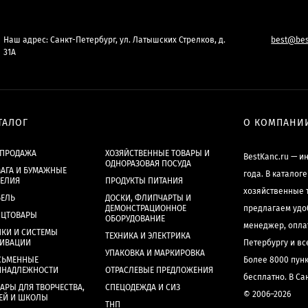
Наш адрес: Санкт-Петербург, ул. Латышских Стрелков, д.
best@bes
31А
ТАЛОГ
О КОМПАНИ
СПРОДАЖА
ХОЗЯЙСТВЕННЫЕ ТОВАРЫ И
BestKanc.ru — и
ОДНОРАЗОВАЯ ПОСУДА
АГА И БУМАЖНЫЕ
года. В каталог
ДЕЛИЯ
ПРОДУКТЫ ПИТАНИЯ
хозяйственные 
БЕЛЬ
ДОСКИ, ФЛИПЧАРТЫ И
ДЕМОНСТРАЦИОННОЕ
предлагаем удо
НЦТОВАРЫ
ОБОРУДОВАНИЕ
менеджер, опла
КИ И СИСТЕМЫ
ТЕХНИКА И ЭЛЕКТРИКА
ХИВАЦИИ
Петербургу и в
УПАКОВКА И МАРКИРОВКА
СЬМЕННЫЕ
Более 8000 пун
ИНАДЛЕЖНОСТИ
ОТРАСЛЕВЫЕ ПРЕДЛОЖЕНИЯ
бесплатно. В Са
АРЫ ДЛЯ ТВОРЧЕСТВА,
СПЕЦОДЕЖДА И СИЗ
© 2006–2026
ЕЙ И ШКОЛЫ
ТНП