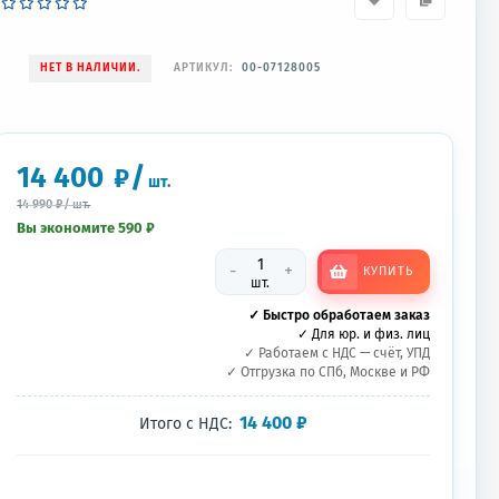
НЕТ В НАЛИЧИИ.
АРТИКУЛ:
00-07128005
14 400
/
₽
шт.
14 990
₽
/
шт.
Вы экономите 590
₽
-
+
КУПИТЬ
шт.
✓ Быстро обработаем заказ
✓ Для юр. и физ. лиц
✓ Работаем с НДС — счёт, УПД
✓ Отгрузка по СПб, Москве и РФ
14 400
₽
Итого с НДС: