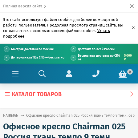
Полная версия сайта
Этот сайт использует файлы cookies для более комфортной
работы пользователя. Продолжая просмотр страниц сайта, вы
×
соглашаетесь с использованием файлов cookies.
Узнать
подробнее
Быстрая доставка по Москве
Доставка по всей России
Бесплатная доставка по СПб
5 000
До терминала ТК в СПб — бесплатно
от
₽
0
КАТАЛОГ ТОВАРОВ
 CHAIRMAN
Офисное кресло Chairman 025 Россия ткань темпо 9 темн. сера
Офисное кресло Chairman 025
Россия ткань темпо 9 темн.