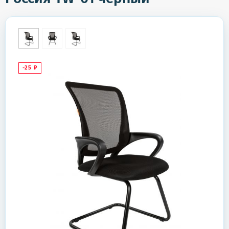
-25
₽