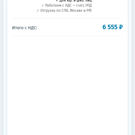
✓ Для юр. и физ. лиц
✓ Работаем с НДС — счёт, УПД
✓ Отгрузка по СПб, Москве и РФ
6 555
₽
Итого с НДС: