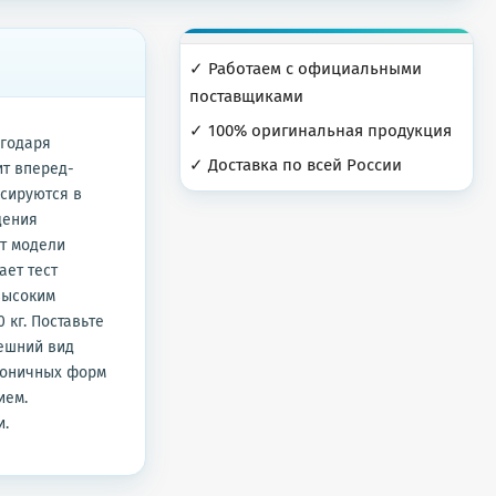
✓ Работаем с официальными
поставщиками
✓ 100% оригинальная продукция
агодаря
✓ Доставка по всей России
ит вперед-
сируются в
дения
т модели
ает тест
высоким
кг. Поставьте
нешний вид
коничных форм
ием.
и.