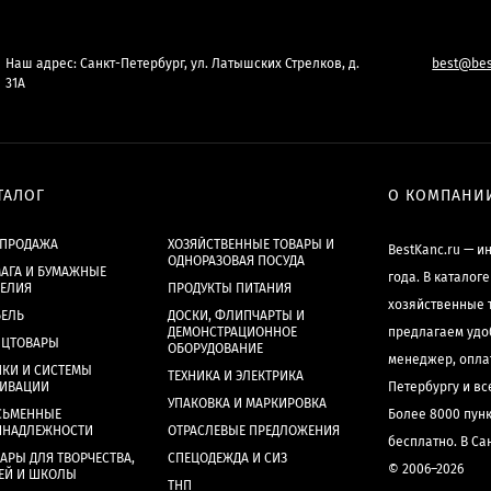
Наш адрес: Санкт-Петербург, ул. Латышских Стрелков, д.
best@bes
31А
ТАЛОГ
О КОМПАНИ
СПРОДАЖА
ХОЗЯЙСТВЕННЫЕ ТОВАРЫ И
BestKanc.ru — и
ОДНОРАЗОВАЯ ПОСУДА
АГА И БУМАЖНЫЕ
года. В каталог
ДЕЛИЯ
ПРОДУКТЫ ПИТАНИЯ
хозяйственные 
БЕЛЬ
ДОСКИ, ФЛИПЧАРТЫ И
ДЕМОНСТРАЦИОННОЕ
предлагаем удо
НЦТОВАРЫ
ОБОРУДОВАНИЕ
менеджер, опла
КИ И СИСТЕМЫ
ТЕХНИКА И ЭЛЕКТРИКА
ХИВАЦИИ
Петербургу и в
УПАКОВКА И МАРКИРОВКА
СЬМЕННЫЕ
Более 8000 пун
ИНАДЛЕЖНОСТИ
ОТРАСЛЕВЫЕ ПРЕДЛОЖЕНИЯ
бесплатно. В Са
АРЫ ДЛЯ ТВОРЧЕСТВА,
СПЕЦОДЕЖДА И СИЗ
© 2006–2026
ЕЙ И ШКОЛЫ
ТНП