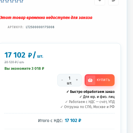
Этот товар временно недоступен для заказа
АРТИКУЛ:
LT2500000175008
17 102
/
₽
шт.
20 120
₽
/
шт.
Вы экономите 3 018
₽
-
+
КУПИТЬ
шт.
✓ Быстро обработаем заказ
✓ Для юр. и физ. лиц
✓ Работаем с НДС — счёт, УПД
✓ Отгрузка по СПб, Москве и РФ
17 102
₽
Итого с НДС: