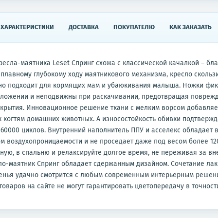
ХАРАКТЕРИСТИКИ
ДОСТАВКА
ПОКУПАТЕЛЮ
КАК ЗАКАЗАТЬ
ресла-маятника Leset Спринг схожа с классической качалкой – бл
плавному глубокому ходу маятникового механизма, кресло скольз
но подходит для кормящих мам и убаюкивания малыша. Ножки фик
оложении и неподвижны при раскачивании, предотвращая повреж
крытия. Инновационное решение ткани с мелким ворсом добавляе
к когтям домашних животных. А износостойкость обивки подтвержд
60000 циклов. Внутренний наполнитель ППУ и асселекс обладает 
 воздухопроницаемости и не проседает даже под весом более 120 
иную, в спальню и релаксируйте долгое время, не переживая за в
ло-маятник Спринг обладает сдержанным дизайном. Сочетание ла
денья удачно смотрится с любым современным интерьерным решен
оваров на сайте не могут гарантировать цветопередачу в точност