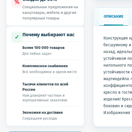
%
Специальные предложения на
канцтовары, мебель и другие
ОПИСАНИЕ
популярные товары
Почему выбирают нас
✓
Конструкция к
бесшумному и 
Более 100 000 товаров
назад, идеаль
Для любых задач
устойчивом п
напольного по
Комплексное снабжение
устойчивости 
Всё необходимое в одном месте
мартиндейла >
Тысячи клиентов по всей
коэффициентом
России
кресло в гост
Нам доверяют частные и
изделия! Крес
корпоративные заказчики
боковин и си
Экономия на доставке
Изображения т
Сокращаем расходы