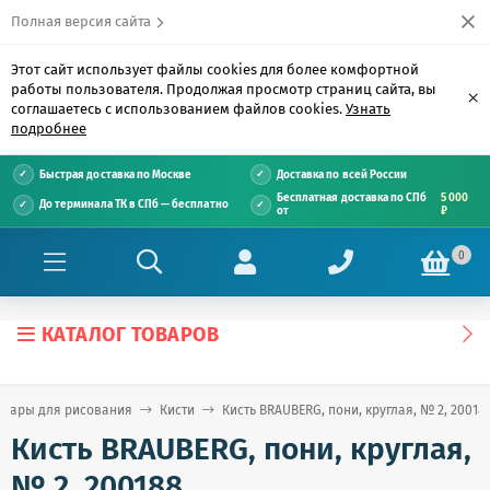
Полная версия сайта
Этот сайт использует файлы cookies для более комфортной
работы пользователя. Продолжая просмотр страниц сайта, вы
×
соглашаетесь с использованием файлов cookies.
Узнать
подробнее
Быстрая доставка по Москве
Доставка по всей России
Бесплатная доставка по СПб
5 000
До терминала ТК в СПб — бесплатно
от
₽
0
КАТАЛОГ ТОВАРОВ
овары для рисования
Кисти
Кисть BRAUBERG, пони, круглая, № 2, 20018
Кисть BRAUBERG, пони, круглая,
№ 2, 200188