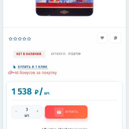
НЕТ В НАЛИЧИИ.
АРТИКУЛ:
F132739
КУПИТЬ В 1 КЛИК
+
46
бонусов за покупку
1 538
/
₽
шт.
-
+
КУПИТЬ
шт.