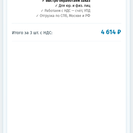
✓ Быстро обработаем заказ
✓ Для юр. и физ. лиц
✓ Работаем с НДС — счёт, УПД
✓ Отгрузка по СПб, Москве и РФ
4 614
₽
Итого за
3
шт.
с НДС: