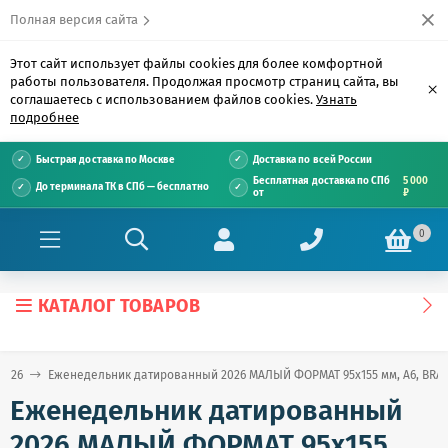
Полная версия сайта
Этот сайт использует файлы cookies для более комфортной
работы пользователя. Продолжая просмотр страниц сайта, вы
×
соглашаетесь с использованием файлов cookies.
Узнать
подробнее
Быстрая доставка по Москве
Доставка по всей России
Бесплатная доставка по СПб
5 000
До терминала ТК в СПб — бесплатно
от
₽
0
КАТАЛОГ ТОВАРОВ
2026
Еженедельник датированный 2026 МАЛЫЙ ФОРМАТ 95х155 мм, А6, BRAUBE
Еженедельник датированный
2026 МАЛЫЙ ФОРМАТ 95х155