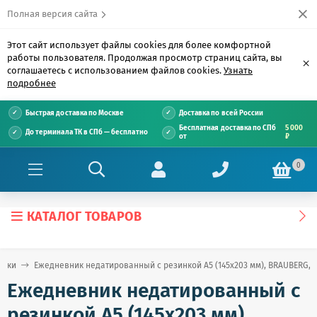
Полная версия сайта
Этот сайт использует файлы cookies для более комфортной
работы пользователя. Продолжая просмотр страниц сайта, вы
×
соглашаетесь с использованием файлов cookies.
Узнать
подробнее
Быстрая доставка по Москве
Доставка по всей России
Бесплатная доставка по СПб
5 000
До терминала ТК в СПб — бесплатно
от
₽
0
КАТАЛОГ ТОВАРОВ
ники
Ежедневник недатированный с резинкой А5 (145х203 мм), BRAUBERG, твер
Ежедневник недатированный с
резинкой А5 (145х203 мм),