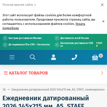
Полная версия сайта
Этот сайт использует файлы cookies для более комфортной
работы пользователя. Продолжая просмотр страниц сайта, вы
×
соглашаетесь с использованием файлов cookies.
Узнать
подробнее
Быстрая доставка по Москве
Доставка по всей России
Бесплатная доставка по СПб
5 000
До терминала ТК в СПб — бесплатно
от
₽
0
КАТАЛОГ ТОВАРОВ
2026
Ежедневник датированный 2026 145х215 мм, А5, STAFF, ламинированная
Ежедневник датированный
2026 145х215 мм, А5, STAFF,