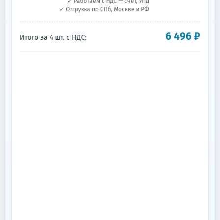
✓ Работаем с НДС — счёт, УПД
✓ Отгрузка по СПб, Москве и РФ
6 496
₽
Итого за
4
шт.
с НДС: