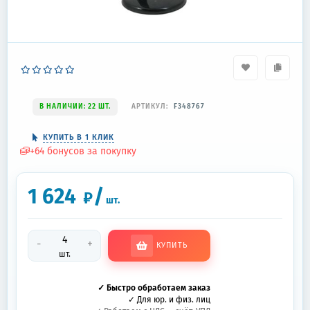
В НАЛИЧИИ: 22 ШТ.
АРТИКУЛ:
F348767
КУПИТЬ В 1 КЛИК
+
64
бонусов за покупку
1 624
/
₽
шт.
-
+
КУПИТЬ
шт.
✓ Быстро обработаем заказ
✓ Для юр. и физ. лиц