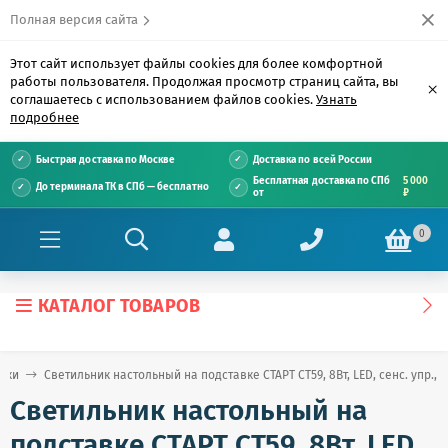
Полная версия сайта
Этот сайт использует файлы cookies для более комфортной
работы пользователя. Продолжая просмотр страниц сайта, вы
×
соглашаетесь с использованием файлов cookies.
Узнать
подробнее
Быстрая доставка по Москве
Доставка по всей России
Бесплатная доставка по СПб
5 000
До терминала ТК в СПб — бесплатно
от
₽
0
КАТАЛОГ ТОВАРОВ
ики
Светильник настольный на подставке СТАРТ CT59, 8Вт, LED, сенс. упр.,
Светильник настольный на
подставке СТАРТ CT59, 8Вт, LED,