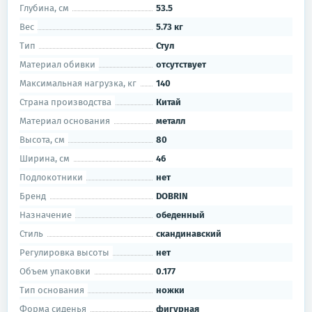
Глубина, см
53.5
Вес
5.73 кг
Тип
Стул
Материал обивки
отсутствует
Максимальная нагрузка, кг
140
Страна производства
Китай
Материал основания
металл
Высота, см
80
Ширина, см
46
Подлокотники
нет
Бренд
DOBRIN
Назначение
обеденный
Стиль
скандинавский
Регулировка высоты
нет
Объем упаковки
0.177
Тип основания
ножки
Форма сиденья
фигурная