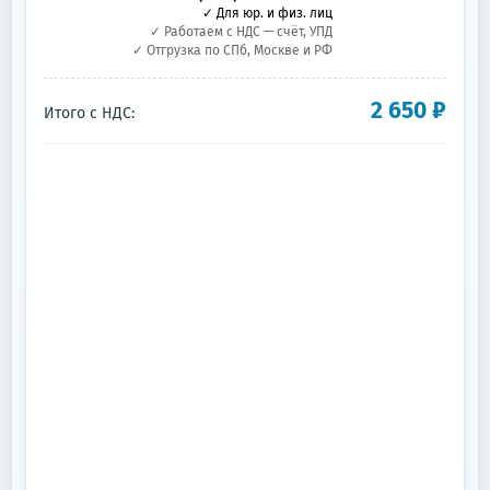
✓ Для юр. и физ. лиц
✓ Работаем с НДС — счёт, УПД
✓ Отгрузка по СПб, Москве и РФ
2 650
₽
Итого с НДС: