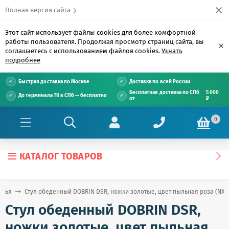
Полная версия сайта
Этот сайт использует файлы cookies для более комфортной
работы пользователя. Продолжая просмотр страниц сайта, вы
×
соглашаетесь с использованием файлов cookies.
Узнать
подробнее
Быстрая доставка по Москве
Доставка по всей России
Бесплатная доставка по СПб
5 000
До терминала ТК в СПб — бесплатно
от
₽
0
КАТАЛОГ ТОВАРОВ
улья
Стул обеденный DOBRIN DSR, ножки золотые, цвет пыльная роза (NX-P
Стул обеденный DOBRIN DSR,
ножки золотые, цвет пыльная