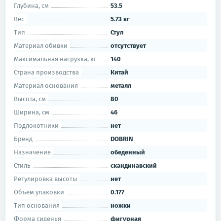
Глубина, см
53.5
Вес
5.73 кг
Тип
Стул
Материал обивки
отсутствует
Максимальная нагрузка, кг
140
Страна производства
Китай
Материал основания
металл
Высота, см
80
Ширина, см
46
Подлокотники
нет
Бренд
DOBRIN
Назначение
обеденный
Стиль
скандинавский
Регулировка высоты
нет
Объем упаковки
0.177
Тип основания
ножки
Форма сиденья
фигурная