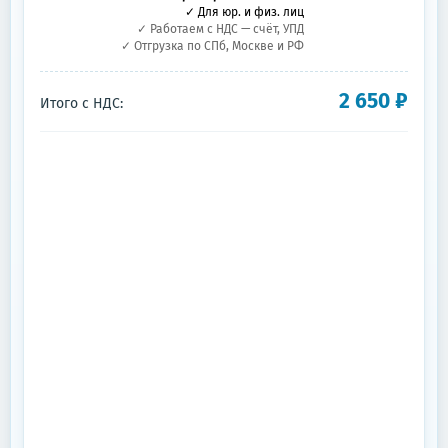
✓ Для юр. и физ. лиц
✓ Работаем с НДС — счёт, УПД
✓ Отгрузка по СПб, Москве и РФ
2 650
₽
Итого с НДС: