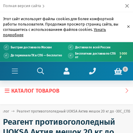
Полная версия сайта
Этот сайт использует файлы cookies для более комфортной
работы пользователя. Продолжая просмотр страниц сайта, вы
×
соглашаетесь с использованием файлов cookies.
Узнать
подробнее
Быстрая доставка по Москве
Доставка по всей России
Бесплатная доставка по СПб
5 000
До терминала ТК в СПб — бесплатно
от
₽
0
КАТАЛОГ ТОВАРОВ
талог
Реагент противогололедный UOKSA Актив мешок 20 кг до -30С_СПБ
Реагент противогололедный
UOKSA Актив мешок 20 кг до