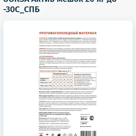
-30С_СПБ