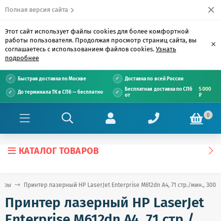
Полная версия сайта
Этот сайт использует файлы cookies для более комфортной
работы пользователя. Продолжая просмотр страниц сайта, вы
×
соглашаетесь с использованием файлов cookies.
Узнать
подробнее
Быстрая доставка по Москве
Доставка по всей России
Бесплатная доставка по СПб
5 000
До терминала ТК в СПб — бесплатно
от
₽
0
КАТАЛОГ ТОВАРОВ
теры
Принтер лазерный HP LaserJet Enterprise M612dn А4, 71 стр./мин., 300 
Принтер лазерный HP LaserJet
Enterprise M612dn А4, 71 стр./