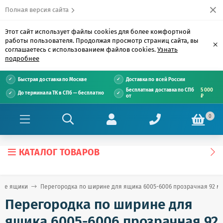
Полная версия сайта
Этот сайт использует файлы cookies для более комфортной
работы пользователя. Продолжая просмотр страниц сайта, вы
×
соглашаетесь с использованием файлов cookies.
Узнать
подробнее
Быстрая доставка по Москве
Доставка по всей России
Бесплатная доставка по СПб
5 000
До терминала ТК в СПб — бесплатно
от
₽
0
КАТАЛОГ ТОВАРОВ
вые ящики
Перегородка по ширине для ящика 6005-6006 прозрачная 92 м
Перегородка по ширине для
ящика 6005-6006 прозрачная 92