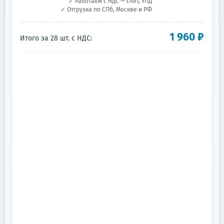
✓ Работаем с НДС — счёт, УПД
✓ Отгрузка по СПб, Москве и РФ
1 960
₽
Итого за
28
шт.
с НДС: