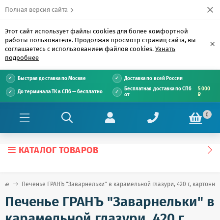
Полная версия сайта
Этот сайт использует файлы cookies для более комфортной
работы пользователя. Продолжая просмотр страниц сайта, вы
×
соглашаетесь с использованием файлов cookies.
Узнать
подробнее
Быстрая доставка по Москве
Доставка по всей России
Бесплатная доставка по СПб
5 000
До терминала ТК в СПб — бесплатно
от
₽
0
КАТАЛОГ ТОВАРОВ
нье
Печенье ГРАНЪ "Заварнельки" в карамельной глазури, 420 г, картонна
Печенье ГРАНЪ "Заварнельки" в
карамельной глазури, 420 г,