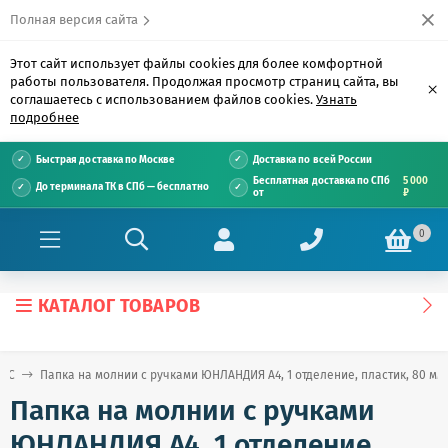
Полная версия сайта
Этот сайт использует файлы cookies для более комфортной
работы пользователя. Продолжая просмотр страниц сайта, вы
×
соглашаетесь с использованием файлов cookies.
Узнать
подробнее
Быстрая доставка по Москве
Доставка по всей России
Бесплатная доставка по СПб
5 000
До терминала ТК в СПб — бесплатно
от
₽
0
КАТАЛОГ ТОВАРОВ
е С
Папка на молнии с ручками ЮНЛАНДИЯ А4, 1 отделение, пластик, 80 мм, 
Папка на молнии с ручками
ЮНЛАНДИЯ А4, 1 отделение,