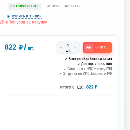
В НАЛИЧИИ: 7 ШТ.
АРТИКУЛ:
G2068675
КУПИТЬ В 1 КЛИК
+
8
бонусов за покупку
822
/
₽
-
+
КУПИТЬ
шт.
шт.
✓ Быстро обработаем заказ
✓ Для юр. и физ. лиц
✓ Работаем с НДС — счёт, УПД
✓ Отгрузка по СПб, Москве и РФ
822
₽
Итого с НДС: