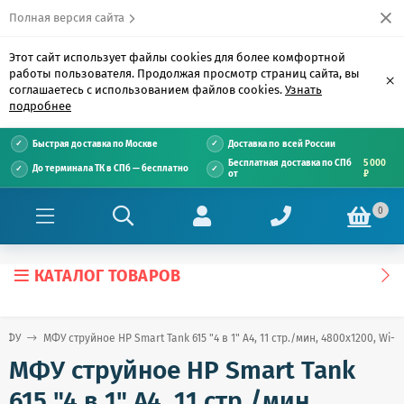
Полная версия сайта
Этот сайт использует файлы cookies для более комфортной
работы пользователя. Продолжая просмотр страниц сайта, вы
×
соглашаетесь с использованием файлов cookies.
Узнать
подробнее
Быстрая доставка по Москве
Доставка по всей России
Бесплатная доставка по СПб
5 000
До терминала ТК в СПб — бесплатно
от
₽
0
КАТАЛОГ ТОВАРОВ
МФУ
МФУ струйное HP Smart Tank 615 "4 в 1" А4, 11 стр./мин, 4800х1200, Wi-F
МФУ струйное HP Smart Tank
615 "4 в 1" А4, 11 стр./мин,