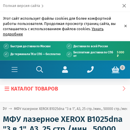
Полная версия сайта
Этот сайт использует файлы cookies для более комфортной
работы пользователя. Продолжая просмотр страниц сайта, вы
×
соглашаетесь с использованием файлов cookies.
Узнать
подробнее
Быстрая доставка по Москве
Доставка по всей России
Бесплатная доставка по СПб
5 000
До терминала ТК в СПб — бесплатно
от
₽
0
КАТАЛОГ ТОВАРОВ
МФУ
МФУ лазерное XEROX B1025dnа "3 в 1", А3, 25 стр./мин., 50000 стр./мес
МФУ лазерное XEROX B1025dnа
"3 в 1", А3, 25 стр./мин., 50000