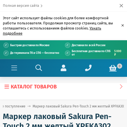
Полная версия сайта
Этот сайт использует файлы cookies для более комфортной
работы пользователя. Продолжая просмотр страниц сайта, вы
×
соглашаетесь с использованием файлов cookies.
Узнать
подробнее
Быстрая доставка по Москве
Доставка по всей России
Бесплатная доставка по СПб
5 000
До терминала ТК в СПб — бесплатно
от
₽
0
КАТАЛОГ ТОВАРОВ
ое поступление
Маркер лаковый Sakura Pen-Touch 2 мм желтый XPFKA302
Маркер лаковый Sakura Pen-
Touch 2 мм желтый XPFKA302