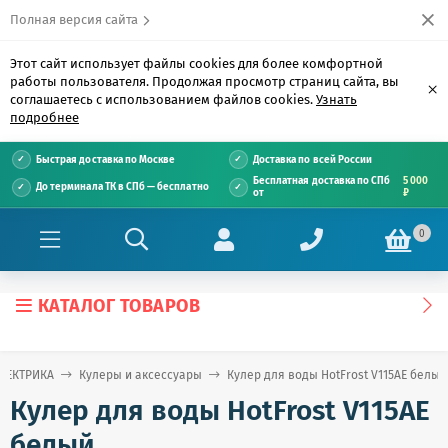
Полная версия сайта
Этот сайт использует файлы cookies для более комфортной
работы пользователя. Продолжая просмотр страниц сайта, вы
×
соглашаетесь с использованием файлов cookies.
Узнать
подробнее
Быстрая доставка по Москве
Доставка по всей России
Бесплатная доставка по СПб
5 000
До терминала ТК в СПб — бесплатно
от
₽
0
КАТАЛОГ ТОВАРОВ
ЭЛЕКТРИКА
Кулеры и аксессуары
Кулер для воды HotFrost V115AE белый
Кулер для воды HotFrost V115AE
белый