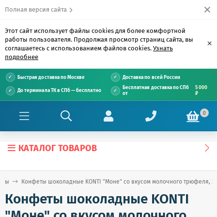
Полная версия сайта
Этот сайт использует файлы cookies для более комфортной
работы пользователя. Продолжая просмотр страниц сайта, вы
×
соглашаетесь с использованием файлов cookies.
Узнать
подробнее
Быстрая доставка по Москве
Доставка по всей России
Бесплатная доставка по СПб
5 000
До терминала ТК в СПб — бесплатно
от
₽
0
КАТАЛОГ ТОВАРОВ
еты
Конфеты шоколадные KONTI "Моне" со вкусом молочного трюфеля, 200 
Конфеты шоколадные KONTI
"Моне" со вкусом молочного