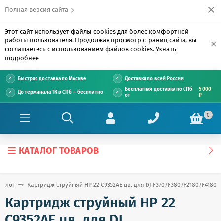
Полная версия сайта
Этот сайт использует файлы cookies для более комфортной
работы пользователя. Продолжая просмотр страниц сайта, вы
×
соглашаетесь с использованием файлов cookies.
Узнать
подробнее
Быстрая доставка по Москве
Доставка по всей России
Бесплатная доставка по СПб
5 000
До терминала ТК в СПб — бесплатно
от
₽
0
КАТАЛОГ ТОВАРОВ
талог
Картридж струйный HP 22 C9352AE цв. для DJ F370/F380/F2180/F4180
Картридж струйный HP 22
C9352AE цв. для DJ