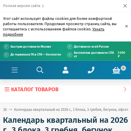
Полная версия сайта
Этот сайт использует файлы cookies для более комфортной
работы пользователя. Продолжая просмотр страниц сайта, вы
×
соглашаетесь с использованием файлов cookies.
Узнать
подробнее
Быстрая доставка по Москве
Доставка по всей России
Бесплатная доставка по СПб
5 000
До терминала ТК в СПб — бесплатно
от
₽
0
КАТАЛОГ ТОВАРОВ
2026
Календарь квартальный на 2026 г., 3 блока, 3 гребня, бегунок, офсет, 
Календарь квартальный на 2026
г., 3 блока, 3 гребня, бегунок,