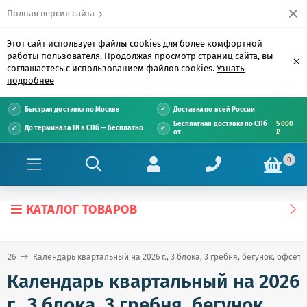
Полная версия сайта
Этот сайт использует файлы cookies для более комфортной
работы пользователя. Продолжая просмотр страниц сайта, вы
×
соглашаетесь с использованием файлов cookies.
Узнать
подробнее
Быстрая доставка по Москве
Доставка по всей России
Бесплатная доставка по СПб
5 000
До терминала ТК в СПб — бесплатно
от
₽
0
КАТАЛОГ ТОВАРОВ
2026
Календарь квартальный на 2026 г., 3 блока, 3 гребня, бегунок, офсет
Календарь квартальный на 2026
г., 3 блока, 3 гребня, бегунок,