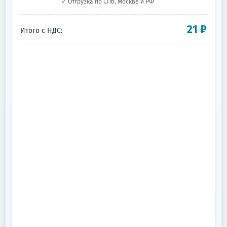
✓ Отгрузка по СПб, Москве и РФ
21
₽
Итого с НДС: