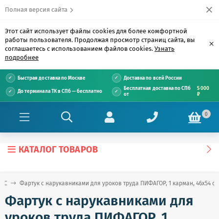
Полная версия сайта
Этот сайт использует файлы cookies для более комфортной
работы пользователя. Продолжая просмотр страниц сайта, вы
×
соглашаетесь с использованием файлов cookies.
Узнать
подробнее
Быстрая доставка по Москве
Доставка по всей России
Бесплатная доставка по СПб
5 000
До терминала ТК в СПб — бесплатно
от
₽
0
КАТАЛОГ ТОВАРОВ
е С
Фартук с нарукавниками для уроков труда ПИФАГОР, 1 карман, 46х54 см,
Фартук с нарукавниками для
уроков труда ПИФАГОР, 1