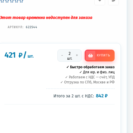
Этот товар временно недоступен для заказа
АРТИКУЛ:
622544
421
/
₽
-
+
КУПИТЬ
шт.
шт.
✓ Быстро обработаем заказ
✓ Для юр. и физ. лиц
✓ Работаем с НДС — счёт, УПД
✓ Отгрузка по СПб, Москве и РФ
842
₽
Итого за
2
шт.
с НДС: