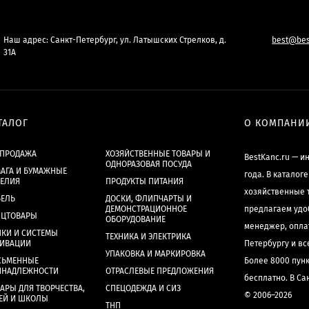
Наш адрес: Санкт-Петербург, ул. Латышских Стрелков, д.
best@bes
31А
ТАЛОГ
О КОМПАНИ
СПРОДАЖА
ХОЗЯЙСТВЕННЫЕ ТОВАРЫ И
BestKanc.ru — и
ОДНОРАЗОВАЯ ПОСУДА
АГА И БУМАЖНЫЕ
года. В каталог
ДЕЛИЯ
ПРОДУКТЫ ПИТАНИЯ
хозяйственные 
БЕЛЬ
ДОСКИ, ФЛИПЧАРТЫ И
ДЕМОНСТРАЦИОННОЕ
предлагаем удо
НЦТОВАРЫ
ОБОРУДОВАНИЕ
менеджер, опла
КИ И СИСТЕМЫ
ТЕХНИКА И ЭЛЕКТРИКА
ХИВАЦИИ
Петербургу и в
УПАКОВКА И МАРКИРОВКА
СЬМЕННЫЕ
Более 8000 пун
ИНАДЛЕЖНОСТИ
ОТРАСЛЕВЫЕ ПРЕДЛОЖЕНИЯ
бесплатно. В Са
АРЫ ДЛЯ ТВОРЧЕСТВА,
СПЕЦОДЕЖДА И СИЗ
© 2006–2026
ЕЙ И ШКОЛЫ
ТНП