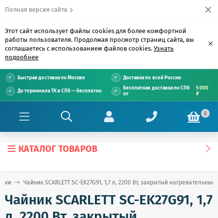
Полная версия сайта
Этот сайт использует файлы cookies для более комфортной
работы пользователя. Продолжая просмотр страниц сайта, вы
×
соглашаетесь с использованием файлов cookies.
Узнать
подробнее
Быстрая доставка по Москве
Доставка по всей России
Бесплатная доставка по СПб
5 000
До терминала ТК в СПб — бесплатно
от
₽
0
КАТАЛОГ ТОВАРОВ
ники
Чайник SCARLETT SC-EK27G91, 1,7 л, 2200 Вт, закрытый нагревательный
Чайник SCARLETT SC-EK27G91, 1,7
л, 2200 Вт, закрытый